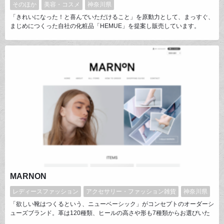
そのほか
美容・コスメ
神奈川県
「きれいになった！と喜んでいただけること」を原動力として、まっすぐ、
まじめにつくった自社の化粧品「HEMUE」を提案し販売しています。
MARNON
レディースファッション
アクセサリー・ファッション雑貨
神奈川県
「欲しい靴はつくるという、ニューベーシック」がコンセプトのオーダーシ
ューズブランド。革は120種類、ヒールの高さや形も7種類からお選びいた
だけ、日本人女性の足を熟知している浅草の熟練職人が一足ずつ丁寧に作り