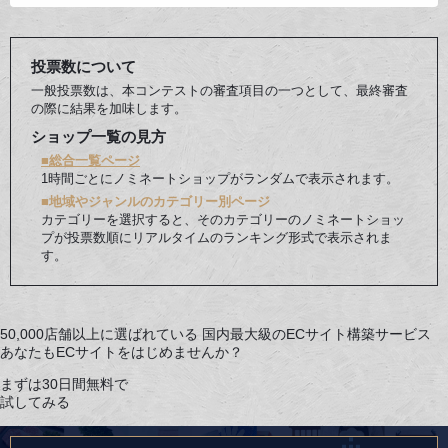
あげています。女性によくある悩み「このデザインは好みだけど、この高さ
だと履けない」、「この色が違う色なら」という願いも叶い、完成形を事前
にシミュレーションできるので安心してオーダーできます。
投票数について
一般投票数は、本コンテストの審査項目の一つとして、最終審査
の際に結果を加味します。
ショップ一覧の見方
■総合一覧ページ
1時間ごとにノミネートショップがランダムで表示されます。
■地域やジャンルのカテゴリー別ページ
カテゴリーを選択すると、そのカテゴリーのノミネートショッ
プが投票数順にリアルタイムのランキング形式で表示されま
す。
50,000店舗以上に選ばれている
国内最大級のECサイト構築サービス
あなたもECサイトをはじめませんか？
まずは30日間無料で
試してみる