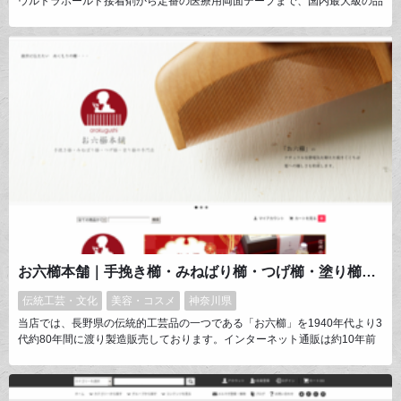
ウルトラホールド接着剤から定番の医療用両面テープまで、国内最大級の品
揃えです。平日15時までのご注文で即日発送！
お六櫛本舗｜手挽き櫛・みねばり櫛・つげ櫛・塗り櫛・彫り櫛の専門店
伝統工芸・文化
美容・コスメ
神奈川県
当店では、長野県の伝統的工芸品の一つである「お六櫛」を1940年代より3
代約80年間に渡り製造販売しております。インターネット通販は約10年前
より開始、現在では北から南まで全国の皆様からご注文をいただいておりま
す。商品としては、主に中高級を中心に多彩な製品作りに励んでおります。
特に、他社にはない製品へのお名前刻印加工が人気となっており、ご注文の