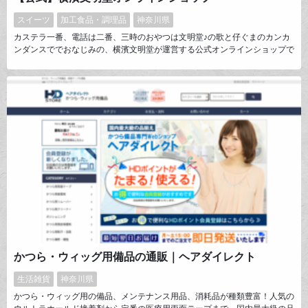
スイーツ
加工食品・調理品
神奈川県
カステラ一番、電話は二番、三時のおやつは文明堂♪の歌と仔ぐまのカンカ
ンダンスででおなじみの、横濱文明堂が運営する公式オンラインショップで
す。卵好きの方にご好評いただいている極上金かすてらをはじめ、伝統の技
が生み出すお菓子をご提供しております！
かつら・ウィッグ用備品の通販｜ヘアダイレクト
生活雑貨
神奈川県
かつら・ウィッグ用の備品、メンテナンス用品、消耗品が種類豊富！人気の