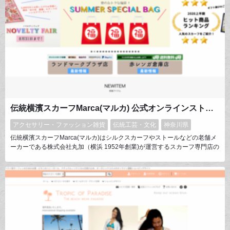
伝統横濱スカーフMarca(マルカ) 公式オンラインストア スカーフ専門店の通販
アクセサリー・ファッション雑貨
伝統工芸・文化
神奈川県
伝統横濱スカーフMarca(マルカ)はシルクスカーフやストールなどの老舗メ
ーカーである株式会社丸加（横浜 1952年創業)が運営するスカーフ専門店の
ECショップです。多くのお客様のニーズに応えるように様々なサイズや
色々な形のスカーフやストールが常時200柄以上あります。クラシカルな
【伝統横濱スカーフ】や遊び心のある【the PORT by marca】などオリジナ
ルスカーフを企画、販売しています。