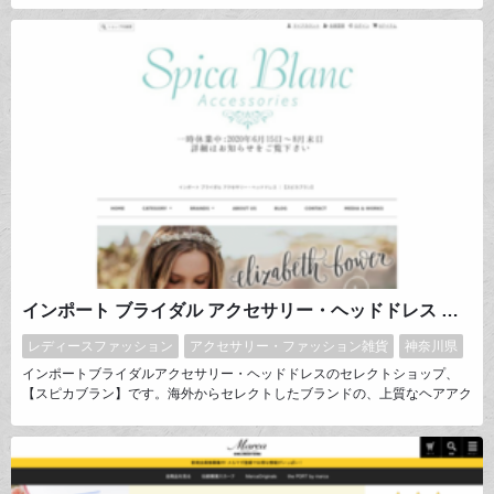
で、タイルに精通した当社ならではの対応力が最大の強み！適切な施工方法
からデザイン、設計、使用案も含めた「豊かな住まい方」をご提案します。
※ボウクスは宅配ボックスBrizeboxの正規総輸入元です。
インポート ブライダル アクセサリー・ヘッドドレス ｜【スピカブラン】
レディースファッション
アクセサリー・ファッション雑貨
神奈川県
インポートブライダルアクセサリー・ヘッドドレスのセレクトショップ、
【スピカブラン】です。海外からセレクトしたブランドの、上質なヘアアク
セサリーやブライダルアクセサリーをご用意しております。皆様が心ときめ
く素敵な毎日をお過ごしになられますように。パーティーやデイリーにもお
使い頂けるアイテムもございますので、ぜひご覧くださいませ。