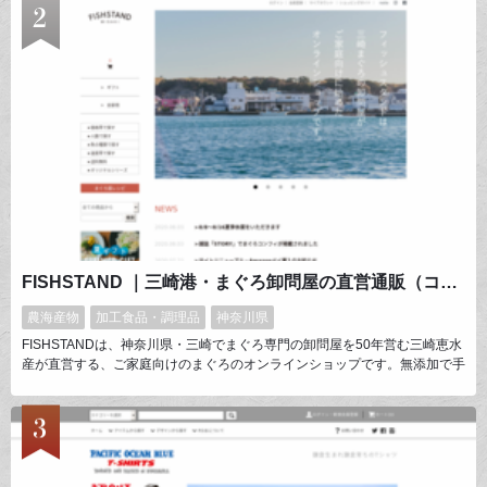
FISHSTAND ｜三崎港・まぐろ卸問屋の直営通販（コンフィ・冷凍まぐろ）
農海産物
加工食品・調理品
神奈川県
FISHSTANDは、神奈川県・三崎でまぐろ専門の卸問屋を50年営む三崎恵水
産が直営する、ご家庭向けのまぐろのオンラインショップです。無添加で手
作りするごちそうツナ「まぐろコンフィ」などオリジナル商品をはじめ、卸
問屋直送のまぐろを販売しています。お祝いの日に、なんでもない日常に、
家族と、心置きない仲間と囲む食卓に。私たちが選び抜いたまぐろが、あな
たやあなたの大切な人たちの笑顔に繋がりますように。