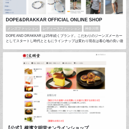
DOPE&DRAKKAR OFFICIAL ONLINE SHOP
メンズファッション
レディースファッション
神奈川県
DOPE AND DRAKKAR は25年続くブランド。こだわりのジーンズメーカー
としてスタートし時代とともにラインナップは変わり現在は着心地の良い遊
び心のある大人のカジュアルファッションを提案しています。天然石、草木
花などで染色をしているシリーズも好評。デザインから接客、発送まで3姉
弟で運営しています。拠点を東京から地元鎌倉に移し同ブランドに合うライ
フスタイルアイテムをセレクトし展開しています。
【公式】横濱文明堂オンラインショップ