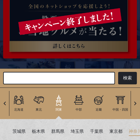
北海道
東北
関東
中部
近畿
中国・四国
九
茨城県
栃木県
群馬県
埼玉県
千葉県
東京都
神奈