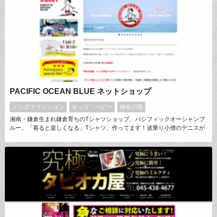
PACIFIC OCEAN BLUE ネットショップ
メンズファッション
キッズ・ベビー
神奈川県
湘南・鎌倉生まれ鎌倉育ちのTシャツショップ、パシフィックオーシャンブ
ルー。「着ると楽しくなる」Tシャツ、作ってます！波乗り小僧のデニスが
目印。こだわりのオープンエンド糸のTシャツに、懐かし愛らしいキャラが
大人気です。音楽や車、和風のデザインも。スウェットやグッズも充実。子
供から大人までサイズ展開も豊富。家族や仲間でおそろいも！一年中、楽し
いキャラたちと一緒に。見て楽しい、買って楽しいサイトです！