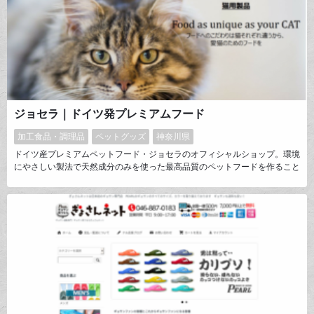
ジョセラ｜ドイツ発プレミアムフード
加工食品・調理品
ペットグッズ
神奈川県
ドイツ産プレミアムペットフード・ジョセラのオフィシャルショップ。環境
にやさしい製法で天然成分のみを使った最高品質のペットフードを作ること
が私たちのミッションです。遺伝子組換食品を原材料に使わず、また大豆・
小麦・着色料・香料・防腐剤を一切使用していません。原材料の肉・魚は人
間の食用に合格するものだけ。大切な家族である愛犬・愛猫に安心して毎日
与えられるフードを目指し、オンライン販売で直接お届けします。