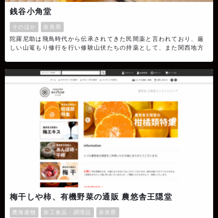
銭谷小角堂
そのほか
奈良県
陀羅尼助は飛鳥時代から伝承されてきた民間薬と言われており、厳
しい山篭もり修行を行い修験山伏たちの持薬として、また関西地方
においては家庭常備薬として広く知られています。和漢薬の元祖と
言われる陀羅尼助の伝統は、現在も奈良県天川村洞川に息づいてい
ます。銭谷小角堂は、洞川温泉に店を構え、古くから修験山伏や観
光に訪れる人々へ陀羅尼助を提供してきました。
梅干しや柿、有機野菜の通販 農悠舎王隠堂
農海産物
加工食品・調理品
奈良県