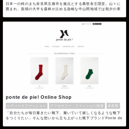
日本一の柿のまち奈良県五條市を拠点とする農悠舎王隠堂。山々に
囲まれ、面積の大半を森林が占める急峻な中山間地域では朝夕の寒
暖差によって美味しい野菜が育ちます。地域の農家さん達が丹精込
めて育てた安全・安心でおいしい柿や梅、柑橘類、野菜などの農産
品、原材料にこだわり余計な添加物は使わない加工品を食卓へお届
けしています。また、食と農の魅力を発信し地域と都市をつなぐ活
動を生産者と力を合わせて進めています。
ponte de pie! Online Shop
レディースファッション
アクセサリー・ファッション雑貨
奈良県
「自分たちが毎日履きたい靴下、履いていて嬉しくなるような靴下
をつくりたい」そんな想いから立ち上がった靴下ブランドPonte de
pie!(ポンテデピエ）足元にも気持ちにも、そっと寄り添う。Ponte
de pie!が生活にあることで、心が強くなったり、勇気が持てたり、