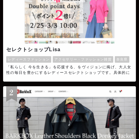
セレクトショップLisa
レディースファッション
アクセサリー・ファッション雑貨
奈良県
「私らしく 今を生きる」を応援する、をヴィジョンに掲げ、大人女
性の毎日を豊かにするレディースセレクトショップです。具体的に
は、SNSでの発信、オンライン通販、奈良県の実店舗で、アパレル
製品の販売をしています。2024年からは、新しくオリジナルブラン
ドを3つ同時リリース。セレクト品だけでなく、オリジナル品の企画
販売に力を入れています。SNSを中心に、ユーザー様との触れ合い
を大事にしています。