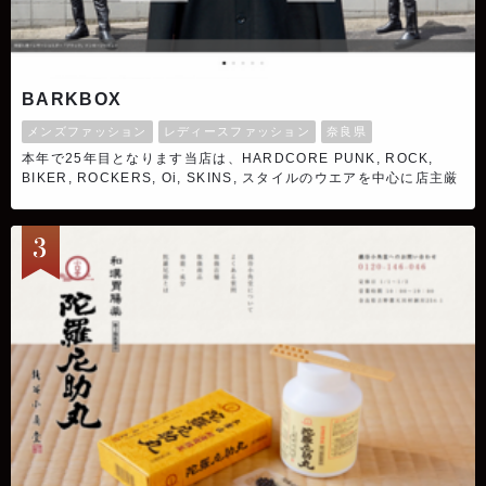
BARKBOX
メンズファッション
レディースファッション
奈良県
本年で25年目となります当店は、HARDCORE PUNK, ROCK,
BIKER, ROCKERS, Oi, SKINS, スタイルのウエアを中心に店主厳
選商品を実店舗で販売しています。英国より仕入れたヴィンテージ
レザーは、全て入念なクリーニングとメンテナンス後に販売してい
ます。年々、入手困難/希少高額なヴィンテージ。そんな背景を基に
日本人体型に合わせた拘りのオリジナル製作販売も行っています。