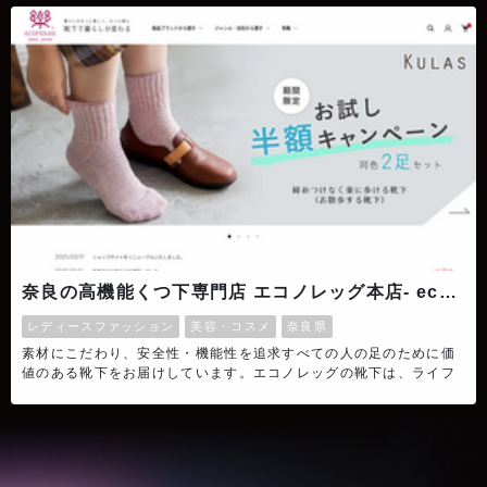
自分らしくいられる、そんな存在になりたいと願っています。
奈良の高機能くつ下専門店 エコノレッグ本店- econoleg -
レディースファッション
美容・コスメ
奈良県
素材にこだわり、安全性・機能性を追求すべての人の足のために価
値のある靴下をお届けしています。エコノレッグの靴下は、ライフ
スタイルやお仕事でのご利用シーンや用途に合わせ最適な製品を開
発。自社にて企画・開発・製造を行っているからこそすべての人の
暮らしにお役に立つためのこだわりの靴下を販売しているお店で
す。