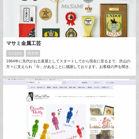
マサミ金属工芸
そのほか
熊本県
1964年に先代がお土産屋としてスタートしてから現在に至るまで、沢山の
方々に支えられ「今」があることに感謝しております。お客様の声を聞き、
よりマッチするものを企画・提案していく営業スタッフ、迅速丁寧をモット
ーに心のこもった対応を心掛ける事務スタッフ、クオリティ重視の製作スタ
ッフ、「思い出をカタチに…」「感動をカタチに…」少数精鋭のスタッフが
一丸となってお客様に納得して頂ける商品を提供いたします。