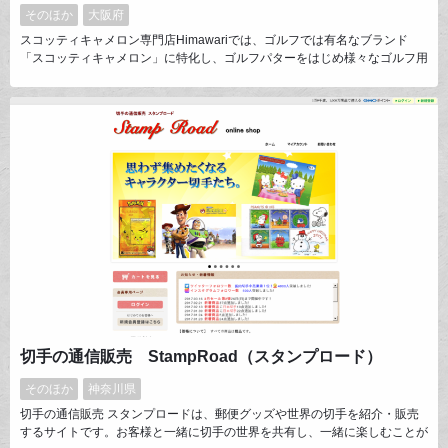
そのほか
大阪府
スコッティキャメロン専門店Himawariでは、ゴルフでは有名なブランド
「スコッティキャメロン」に特化し、ゴルフパターをはじめ様々なゴルフ用
品を販売しております。また、独自のデザインでゴルフパターをカスタムし
ており、かわいい！かっこいい！など、お客様より大変ご好評をいただいて
おります。見た目の美しさや機能性にこだわり、他にはないデザインのカス
タムパターをお客様にお届けしております。
切手の通信販売 StampRoad（スタンプロード）
そのほか
神奈川県
切手の通信販売 スタンプロードは、郵便グッズや世界の切手を紹介・販売
するサイトです。お客様と一緒に切手の世界を共有し、一緒に楽しむことが