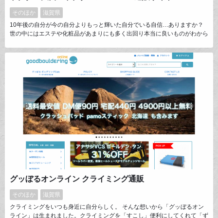
そのほか
滋賀県
10年後の自分が今の自分よりもっと輝いた自分でいる自信…ありますか？
世の中にはエステや化粧品があまりにも多く出回り本当に良いものがわから
なくなっています。そんな女性のお悩みを解決するために、一人でも多くの
女性の悩みを解決したい！強い味方でありたい！という思いを込めて。 本
当に必要なものをお肌に届け“本物の素肌美”を創り上げる「結果の出るコス
メ」として皆様のお手伝いをしたいと考えております。
グッぼるオンライン クライミング通販
そのほか
滋賀県
クライミングをいつも身近に自分らしく。 そんな想いから「グッぼるオン
ライン」は生まれました。クライミングを「すこし」便利にしてくれて「ず