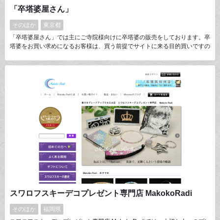
「卒塔婆屋さん」
そのほか
東京都
「卒塔婆屋さん」では主にご寺院様向けに卒塔婆の販売をしております。卒
塔婆をお買い求めになるお客様は、買う前提でサイトに来る目的買いですの
で、連絡先や買い方などは分かりやすく、決済までの導線を短縮すべく商品
一覧からも注文できるようカスタマイズしました。更に買いやすさと同時
に、商品へのこだわりや卒塔婆の由来など情報面でも充実させ、SEO対策
にも力を入れました。
スワロフスキーデコプレゼント専門店 MakokoRadi
そのほか
福岡県