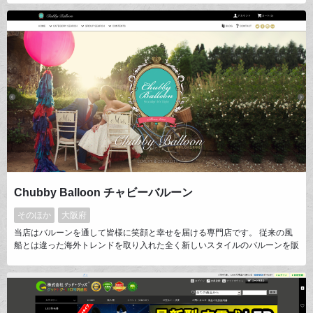
り、生活の一部にNBAグッズのあるライフスタイルをお客様に提案してい
ます。まずはお客様の声をご覧ください。そこには、NBAファンライフの
楽しみ方があります。一緒にNBAファンライフを楽しもう！
Chubby Balloon チャビーバルーン
そのほか
大阪府
当店はバルーンを通して皆様に笑顔と幸せを届ける専門店です。 従来の風
船とは違った海外トレンドを取り入れた全く新しいスタイルのバルーンを販
売しております。ウェディングやバースデーなどお客様にとって特別な日だ
からこそ「世界に一つだけの特別なバルーン」をご提供致します。 子ども
の頃、誰もが大好きだった風船。 大人になるにつれ、どこかに置き忘れて
きたあの頃の気持ちに チャビーバルーンできっと巡り逢えます。