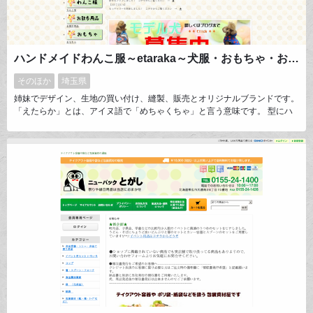
ハンドメイドわんこ服～etaraka～犬服・おもちゃ・お散歩グッツ・その他犬用品
そのほか
埼玉県
姉妹でデザイン、生地の買い付け、縫製、販売とオリジナルブランドです。
「えたらか」とは、アイヌ語で「めちゃくちゃ」と言う意味です。 型にハ
マらず、個性的に１つのジャンルに囚われることなく自由な発想を提供する
ことに心がけております。 お客様がわんこっと言うこともあり、言葉では
表現出来ない分、快適に過ごして欲しいと言う思いから、機能性も重視して
おります。 オーナー様と愛犬の繋がりを強めるショップです。