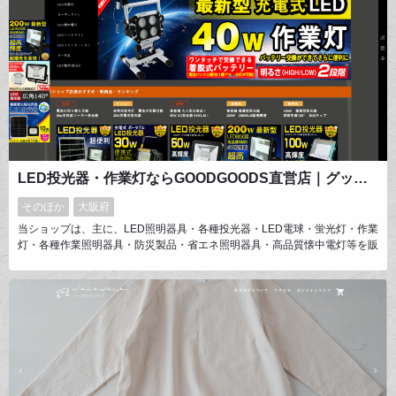
LED投光器・作業灯ならGOODGOODS直営店｜グッド・グッズ 出荷が早い！LED投光器ならメーカー直営グッドトクへ
そのほか
大阪府
当ショップは、主に、LED照明器具・各種投光器・LED電球・蛍光灯・作業
灯・各種作業照明器具・防災製品・省エネ照明器具・高品質懐中電灯等を販
売しています。 自社ブランド【GOODGOODS】の主力商品には
JAN（GS1）コードを登録しています。 すべての商品は1点ずつ検品の上、
工場から出荷し・販売し、当社の経営理念である【お客様第一主義】【品質
の確立】【信用の確保】を原則としています。