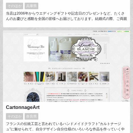
そのほか
兵庫県
当店は2006年からウエディングギフトや記念日のプレゼントなど、たくさ
んのお慶びと感動を全国の皆様へお届けしております。結婚式の際、ご両親
へ何をプレゼントしようか・・・悩まれている方も多いと思います。当店で
はそんな新郎新婦様へ世界でひとつの心から感動していただける「こだわり
ギフト」をご用意させていただいております。既製品では伝わらない、心の
こもったプレゼントを選ばれてはいかがでしょうか？
CartonnageArt
そのほか
奈良県
フランスの伝統工芸と言われているハンドメイドクラフト”カルトナージ
ュ”に魅せられて、自分デザイン自分仕様のいろいろな作品を作っていく中