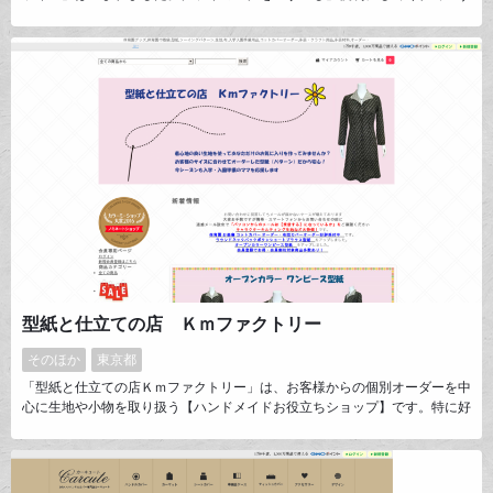
っと」愛用していける、そんなギア達をご紹介しています。 世界各地で真
面目に作られた「信頼のギア」 憧れのヨーロッパで心揺さぶる「デザイ
ン」 見逃せないものを作る、知られない「ブランド」 そんなギア達を、試
して、吟味して、しっかり紹介したいと思います。
型紙と仕立ての店 Ｋｍファクトリー
そのほか
東京都
「型紙と仕立ての店Ｋｍファクトリー」は、お客様からの個別オーダーを中
心に生地や小物を取り扱う【ハンドメイドお役立ちショップ】です。特に好
評なのは入園準備のママさんたちからのコットカバーオーダーです。コット
カバーはサイズや仕様が様々なのでとにかく「わかりやすい」商品ページ作
りを日々探求しています。今年はカラーミーショップに出店して４年目、皆
様に喜んで頂ける商品を更に増やしていきたいと思っています。