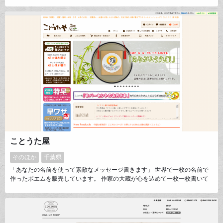
できれば幸いです。 変わった切手やキャラクター切手には特に力を入れ、
切手を集めたことがない方にも楽しんでいただける品揃えを心がけていま
す！ 今後も、より多くのお客様のご要望にお応えできるよう努力してまい
りますので、どうぞよろしくお願い申し上げます。
ことうた屋
そのほか
千葉県
「あなたの名前を使って素敵なメッセージ書きます」 世界で一枚の名前で
作ったポエムを販売しています。 作家の大蔵が心を込めて一枚一枚書いて
います。 出産祝いに誕生日プレゼントに結婚のお祝いに 定年退職のお父さ
んに大好きなお母さんに、 ずっとお世話になったあの人に。 極上の言葉の
プレゼントをしませんか？ ３万人以上名前を書いてきた 大蔵の世界観を
お楽しみください。