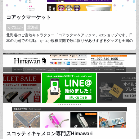
コアックマーケット
そのほか
北海道
北海道のご当地キャラクター「コアックマ＆アックマ」のショップです。日
本の北端での活動、かつ小規模展開で数に限りがありすぎるグッズを全国の
みなさまに手に取っていただける貴重な場所です。 ぬいぐるみ等の定番商
品もある中、イチオシ商品には「ただ可愛いだけじゃなく、一癖も二癖もあ
る」事が１番わかっていただけるDVDを選びました。兄のアックマによる
ギターライブDVDもぜひ観ていただきたいです！
スコッティキャメロン専門店Himawari