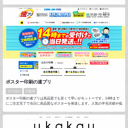
で、素敵な材料を販売しているショップがなかなか見つからず。他の愛好家
の方も同じ思いではないかと、自身でネットショップを立ち上げ、本場フラ
ンスやイタリア、韓国などから商品を仕入れ、また、こんなものが有ったら
いいな～をオリジナルデザインで作って販売するようになりました。
ポスター印刷の速プリ
そのほか
大阪府
ポスター印刷の速プリは高品質でも安くて早いがモットーです。14時まで
にご注文完了で当日に高品質なポスターを発送します。人気の半光沢紙や低
価格のマット紙、折りたためる布ポスターなどをご用意。他に糊付きの用紙
で看板用の大判印刷も可能です。お店のメニュー用ポスターやデジカメ写真
を大きく印刷、学会用のポスター印刷など幅広い用途でお選びいただいてま
す。是非ご覧下さい。