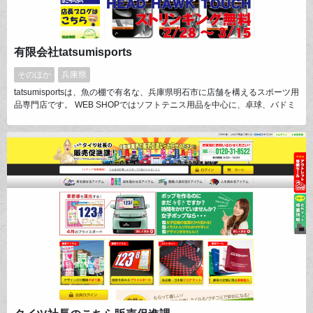
有限会社tatsumisports
そのほか
兵庫県
tatsumisportsは、魚の棚で有名な、兵庫県明石市に店舗を構えるスポーツ用
品専門店です。 WEB SHOPではソフトテニス用品を中心に、卓球、バドミ
ントン、硬式テニス用品を販売させていただいております。 特に、パター
ンオーダーでラケットを別注するYONEXカスタムフィットシステムが多く
のお客様から好評いただいております。 ガット張りもこだわって行ってお
ります。 是非一度覗いてみてください。