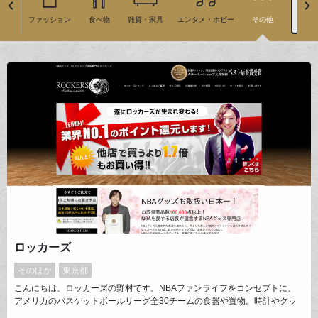
地
ファッション
食べ物
雑貨・家具
エンタメ・ホビー
その他
絞り
ロッカーズ
そのほか
東京都
こんにちは、ロッカーズの野村です。NBAファンライフをコンセプトに、
アメリカのバスケットボールリーグ全30チームの食器や置物。時計やクッ
ションまで、日々の生活に密着したNBAグッズを10万点以上取扱いしてお