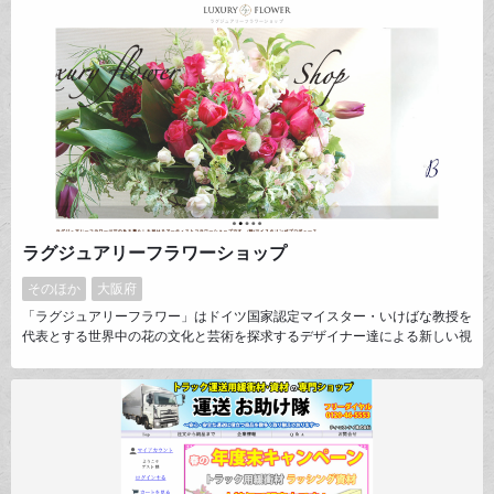
す。 皆様のご利用を心よりお待ちしております。
ラグジュアリーフラワーショップ
そのほか
大阪府
「ラグジュアリーフラワー」はドイツ国家認定マイスター・いけばな教授を
代表とする世界中の花の文化と芸術を探求するデザイナー達による新しい視
点のアーティストフラワーショップです。花を飾るということ「いつも花の
ある暮らし」は少しの手助けで誰でも簡単に楽しむことができます。生花・
造花・プリザーブドフラワー・花器・フラワージュエリー等のフラワー商品
を通して「花」のもつ普遍の優しさ美しさ癒しをお届けします。