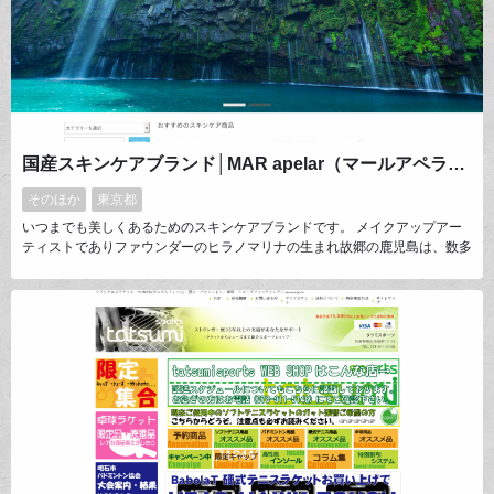
国産スキンケアブランド│MAR apelar（マールアペラル）公式通販
そのほか
東京都
いつまでも美しくあるためのスキンケアブランドです。 メイクアップアー
ティストでありファウンダーのヒラノマリナの生まれ故郷の鹿児島は、数多
くの亜熱帯植物が生い茂り、山には良質な渓流水が流れています。鹿児島の
豊かな自然に育まれた月桃、どくだみ、レモングラスなどの植物由来原料と
渓流水を使ってスキンケアアイテムを作っています。ストレスフリーの健康
的な美しさを提案しています。