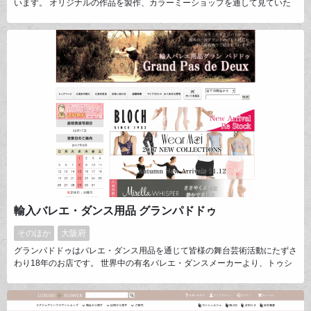
います。 オリジナルの作品を製作、カラーミーショップを通して見ていた
だいたり販売して12年となりました。 コツコツと続けています。
輸入バレエ・ダンス用品 グランパドドゥ
そのほか
大阪府
グランパドドゥはバレエ・ダンス用品を通じて皆様の舞台芸術活動にたずさ
わり18年のお店です。 世界中の有名バレエ・ダンスメーカーより、トゥシ
ューズを始めレオタード、チュチュ、ティアラなど品質確かな専門用品を取
り扱っております。 特にトゥシューズ選びにお困りの方へは実店舗にて専
門のシューフィッターがダンサーの足に合うポアントのご案内をしておりま