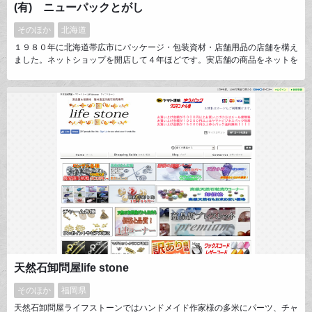
(有) ニューパックとがし
そのほか
北海道
１９８０年に北海道帯広市にパッケージ・包装資材・店舗用品の店舗を構え
ました。ネットショップを開店して４年ほどです。実店舗の商品をネットを
通して沢山の方に知って頂きたくて日々格闘中です。 スーパーや商店など
業務用の資材が多く、ネットでも唯一の店舗を目指し日々試行錯誤中 実店
舗並みの売り上げを目指し、確実に商品をお客様にお届けできるように楽し
くショップを運営しています。
天然石卸問屋life stone
そのほか
福岡県
天然石卸問屋ライフストーンではハンドメイド作家様の多米にパーツ、チャ