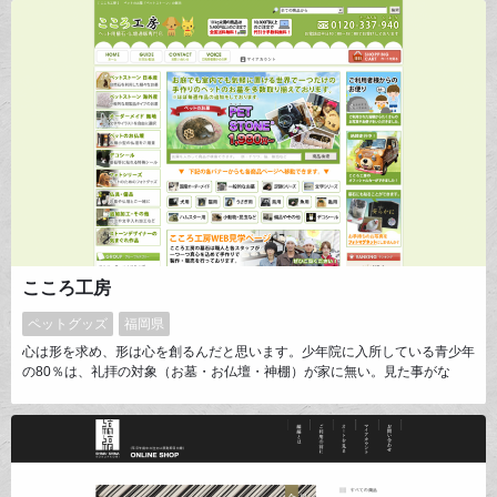
こころ工房
ペットグッズ
福岡県
心は形を求め、形は心を創るんだと思います。少年院に入所している青少年
の80％は、礼拝の対象（お墓・お仏壇・神棚）が家に無い。見た事がな
い。というデータがあります。合掌の心はつまり、感謝の心です。子供達の
情操教育も含め、子供のお小遣いでも、求められる価格設定にしなければ、
形として残すことは、出来ない。と思いました。お陰様で、５，０００人を
超えるお客様とのご縁を頂いたことに、感謝致しております。