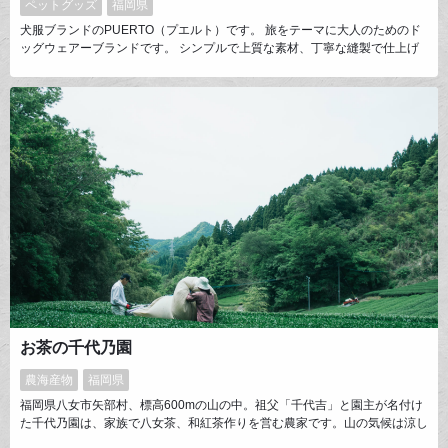
ペットグッズ
福岡県
犬服ブランドのPUERTO（プエルト）です。 旅をテーマに大人のためのド
ッグウェアーブランドです。 シンプルで上質な素材、丁寧な縫製で仕上げ
られたドッグウェアーやカラー＆リード、バッグ、多数のアイテムを展開し
ております。 商品は全てMADE IN JAPANです。
お茶の千代乃園
農海産物
福岡県
福岡県八女市矢部村、標高600mの山の中。祖父「千代吉」と園主が名付け
た千代乃園は、家族で八女茶、和紅茶作りを営む農家です。山の気候は涼し
く、冬には雪に覆われます。そのため、平地より新茶が芽吹く時期は遅くな