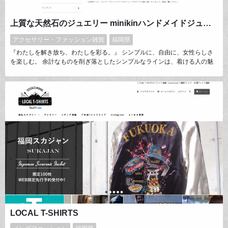
上質な天然石のジュエリー minikinハンドメイドジュエリーオンラインショップ
アクセサリー・ファッション雑貨
福岡県
『わたしを解き放ち、わたしを彩る。』 シンプルに、自由に、女性らしさ
を楽しむ。 余計なものを削ぎ落としたシンプルなラインは、着ける人の魅
力を最大に引き出します。気分も人生も上がるジュエリーをお届けします。
カナダ留学中に始めたオンラインショップ。帰国後福岡に店舗を構え、当時
カナダで出会った友人と共に活動中。 痛くない、落ちにくい、かつピアス
のような見た目の新しいカタチのイヤリングが大好評。
LOCAL T-SHIRTS