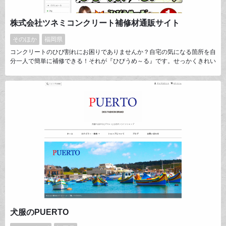
株式会社ツネミコンクリート補修材通販サイト
そのほか
福岡県
コンクリートのひび割れにお困りでありませんか？自宅の気になる箇所を自
分一人で簡単に補修できる！それが『ひびうめ～る』です。せっかくきれい
な建物も地面にひびが入り、そこから雨水が浸透すれば基礎自体がもろくな
ってしまいます。『ひびうめ～る』はひびの幅が0.3ｍｍあれば自分の力で
奥の奥まで浸透し補修します。なにより補修箇所が目立ちにくい！。固まれ
ばコンクリートの約２倍強度になります！是非１度お試しを！
犬服のPUERTO