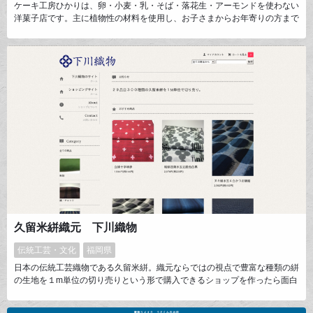
ケーキ工房ひかりは、卵・小麦・乳・そば・落花生・アーモンドを使わない
洋菓子店です。主に植物性の材料を使用し、お子さまからお年寄りの方まで
誰にでも楽しんでいただけるお菓子を作っています。 独自の製法で、柔ら
かくしっとりしたスポンジに豆乳クリームをあわせ、誰が食べても美味しい
と言えるケーキをつくっています。 せっかくのお誕生日です。皆で同じケ
ーキを囲み、きらきらの笑顔でお祝いして頂きたいです。
久留米絣織元 下川織物
伝統工芸・文化
福岡県
日本の伝統工芸織物である久留米絣。織元ならではの視点で豊富な種類の絣
の生地を１m単位の切り売りという形で購入できるショップを作ったら面白
いだろうなという発想のもと、ショップを立ち上げました。「職人の目線
で」にこだわりウェブ上だけでなく工場見学もできるのが特徴です。定番