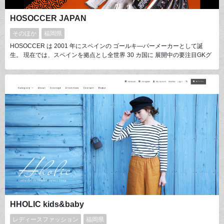
HOSOCCER JAPAN
そのほか
福岡県
HOSOCCER は 2001 年にスペインの ゴールキ―パーメーカーとして誕
生。 現在では、スペインを拠点とし全世界 30 カ国に 展開中の要注目GKグ
ローブブランド。 日本進出は 2014 年、HOSOCCER JAPAN は 本国
HOSOCCER International のブランド力を維持し 日本国内のゴールキー パ
ーのレベルの 底上げを使命に様々なイベントを手がけています。
HHOLIC kids&baby
レディースファッション
福岡県