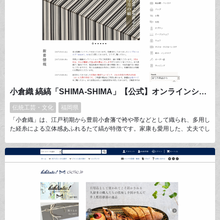
小倉織 縞縞「SHIMA-SHIMA」【公式】オンラインショップ
伝統工芸・文化
福岡県
「小倉織」は、江戸初期から豊前小倉藩で袴や帯などとして織られ、多用し
た経糸による立体感あふれるたて縞が特徴です。家康も愛用した、丈夫でし
なやかな木綿布は全国で珍重されました。戦時下の昭和初期に一旦途絶まし
たが、小さな布の断片から、'84年に染織家 築城則子氏が復元しました。伝
統的な特徴を継承しながらも現代にマッチした新時代の「小倉織」として誕
生したブランドが「縞縞 SHIMA-SHIMA」です。