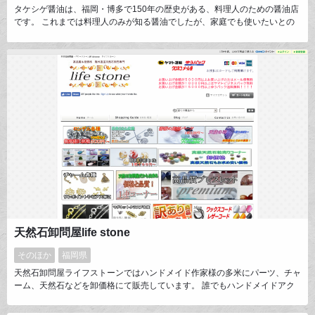
タケシゲ醤油は、福岡・博多で150年の歴史がある、料理人のための醤油店
です。 これまでは料理人のみが知る醤油でしたが、家庭でも使いたいとの
多くの皆様からの要望にお応えしたいと思い小売も始めました。 「食材を
輝かせる」と評される伝統のこいくち醤油、さしみ醤油、ポン酢をはじめ、
話題の「博多ニワカそうす」等、様々な料理で活躍する醤油を取り扱ってお
ります。
天然石卸問屋life stone
そのほか
福岡県
天然石卸問屋ライフストーンではハンドメイド作家様の多米にパーツ、チャ
ーム、天然石などを卸価格にて販売しています。 誰でもハンドメイドアク
セサリーを手軽に作れるように価格は低価格を基本に種類は豊富に取り揃え
ています。