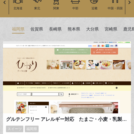
北海道
東北
関東
中部
近畿
中国・四国
九
福岡県
佐賀県
長崎県
熊本県
大分県
宮崎県
鹿児
グルテンフリー アレルギー対応 たまご・小麦・乳製品を使わない福岡のケーキ工房 ひかり
スイーツ
福岡県