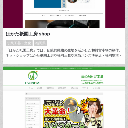
はかた祇園工房 shop
伝統工芸・文化
福岡県
「はかた祇園工房」では、伝統的織物の生地を活かした和雑貨小物の制作、
ネットショップはかた祇園工房や福岡三越や東急ハンズ博多店・福岡空港・
博多駅等での販売を行っています。 博多織、久留米絣の伝統的な織物柄デ
ザインを取り入れつつ、現代に溶け込む商品デザインが特徴です。 手作り
で、ひとつひとつ丁寧に仕上げ、織柄を生かしたデザイン、質感に満足して
いただけるものと思います。