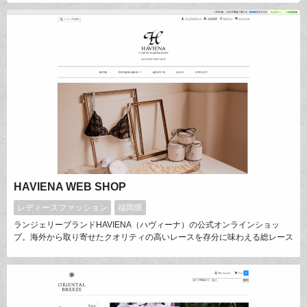
りますが、害虫が少なく農薬の使用を抑えた健康な茶の木が育ちます。こう
して生まれたのが「雪ふる山のおそぶき茶」です。生産から流通まで自分達
の手で。気候や地域性を活かした香り高いお茶を目指します。
HAVIENA WEB SHOP
レディースファッション
福岡県
ランジェリーブランドHAVIENA（ハヴィーナ）の公式オンラインショッ
プ。海外から取り寄せたクオリティの高いレースを存分に味わえる総レース
のノンパテッドランジェリーを日本人の体形に合わせたパターン、国内縫製
で仕上げています。またブラはオケージョン対応できるよう、パッドを内蔵
できるポケットがついており、幅広いシーンでご愛用いただけます。