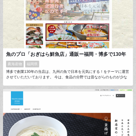
魚のプロ「おぎはら鮮魚店」通販ー福岡・博多で130年
農海産物
福岡県
博多で創業130年の当店は、九州の魚で日本を元気にする！をテーマに運営
させていただいております。 今は、食品の分野では昔ながらのものが少な
くなっていますが、やはり古くから日本人が食べてきたものには、素晴らし
い力があると思います。 私たちは魚しか扱えませんが、魚のプロです。 九
州の昔から変わらない天然魚の、美味しさと力を全国にお届けしたいと思い
ます。