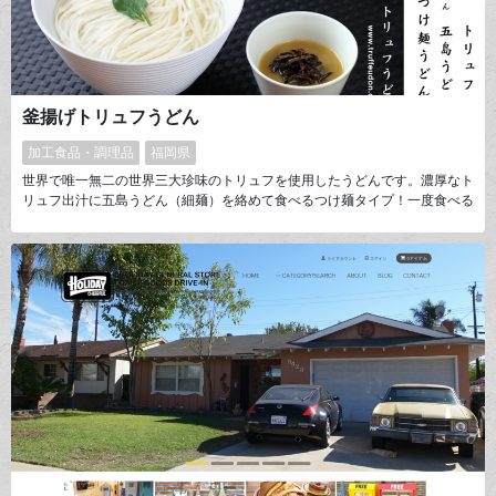
釜揚げトリュフうどん
加工食品・調理品
福岡県
世界で唯一無二の世界三大珍味のトリュフを使用したうどんです。濃厚なト
リュフ出汁に五島うどん（細麺）を絡めて食べるつけ麺タイプ！一度食べる
と忘れられない香りと味に仕上がっております。お取り寄せして食べるのは
もちろん、ギフトとしてお中元・お歳暮にも大変お喜びいただいておりま
す。全国放送の番組で「お取り寄せグルメ部門第一位」を獲得しました！
「忘れられない贈り物」をお送りしたい方は釜揚げトリュフうどんを！