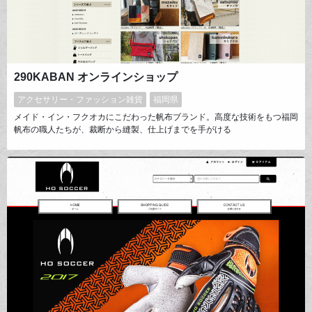
290KABAN オンラインショップ
アクセサリー・ファッション雑貨
福岡県
メイド・イン・フクオカにこだわった帆布ブランド。高度な技術をもつ福岡
帆布の職人たちが、裁断から縫製、仕上げまでを手がける
「290KABAN」。帆布は厚手で耐久性があるロングライフ素材で、独特の
風合いがあり、使うほどに味が出ます。建築の設計士がデザインした、オン
リーワンの帆布カバンです。