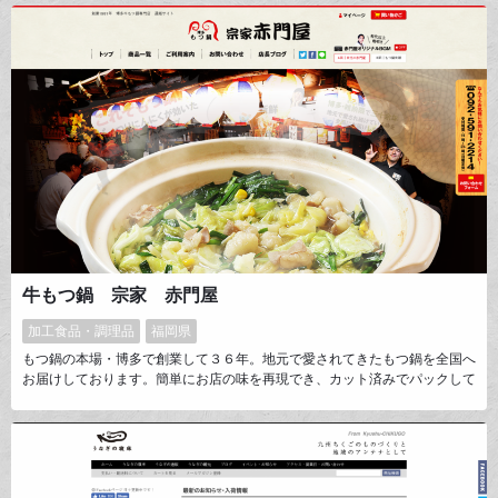
牛もつ鍋 宗家 赤門屋
加工食品・調理品
福岡県
もつ鍋の本場・博多で創業して３６年。地元で愛されてきたもつ鍋を全国へ
お届けしております。簡単にお店の味を再現でき、カット済みでパックして
あるため、調理が一切不要である手軽さも全国の皆さんに喜んで頂いており
ます。何かのお祝いや、お中元やお歳暮など贈り物としてもとても便利で
す。一度ご利用下さったお客様が誰かにご紹介頂いたり、贈り物でもらった
方がご自身でもご注文下さったり、皆様の口コミで広がってます。