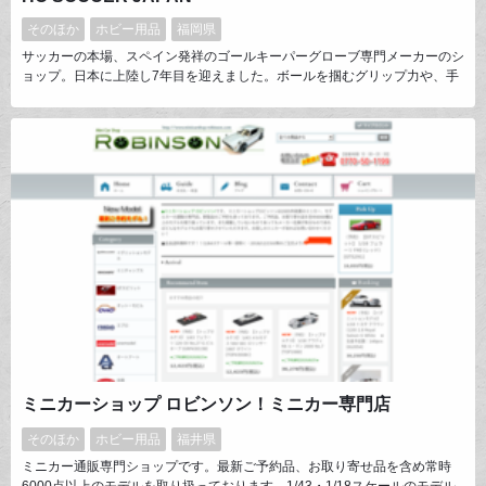
そのほか
ホビー用品
福岡県
サッカーの本場、スペイン発祥のゴールキーパーグローブ専門メーカーのシ
ョップ。日本に上陸し7年目を迎えました。ボールを掴むグリップ力や、手
を入れたときのフィット感が今までのグローブには無かったと評価を頂き、
日本においてもシェア率を伸ばしています。高校生の全国大会である夏のイ
ンターハイや冬の選手権でも10校前後の学校に使用頂き、2018年の選手権
では使用率ナンバーワン。Ｊリーガーも複数名愛用中です。
ミニカーショップ ロビンソン！ミニカー専門店
そのほか
ホビー用品
福井県
ミニカー通販専門ショップです。最新ご予約品、お取り寄せ品を含め常時
6000点以上のモデルを取り扱っております。1/43・1/18スケールのモデル