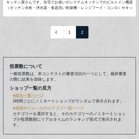
キッチン屋さんです。住宅でお使いのシステムキッチンでのビルトイン機器
（キッチン水栓・浄水器・食器洗い乾燥機・レンジフード・コンロ）やキッ
チンオプションアイテム、カートリッジなどの消耗品までを販売しておりま
す。なお、お客様専用ページを作成して取替え工事ごとを購入いただけるよ
うなサービス展開もあります。

1
2
投票数について
一般投票数は、本コンテストの審査項目の一つとして、最終審査
の際に結果を加味します。
ショップ一覧の見方
■総合一覧ページ
1時間ごとにノミネートショップがランダムで表示されます。
■地域やジャンルのカテゴリー別ページ
カテゴリーを選択すると、そのカテゴリーのノミネートショッ
プが投票数順にリアルタイムのランキング形式で表示されま
す。