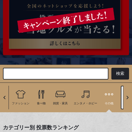
地
ファッション
食べ物
雑貨・家具
エンタメ・ホビー
その他
絞り
カテゴリー別 投票数ランキング