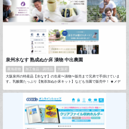
泉州水なす 熟成ぬか床 漬物 中出農園
農海産物
加工食品・調理品
大阪府
大阪泉州の特産品【水なす】の生産〜漬物〜販売まで兄弟で手掛けていま
す。乳酸菌たっぷり【無添加ぬか床キット】なども当園で販売中！ ★メデ
ィア出演紹介★ 日本テレビ【ザ！鉄腕！DASH！！】 TBSテレビ【ジョブ
チューン〜アノ職業のヒミツぶっちゃけます！】NHK【ひるブラ】ABC朝
日放送【旅サラダ】等、多数出演。