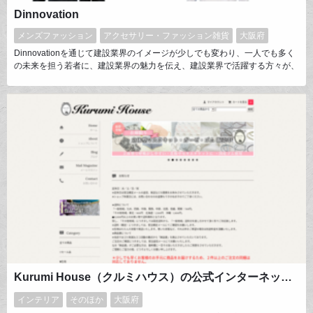
Dinnovation
メンズファッション
アクセサリー・ファッション雑貨
大阪府
Dinnovationを通じて建設業界のイメージが少しでも変わり、一人でも多く
の未来を担う若者に、建設業界の魅力を伝え、建設業界で活躍する方々が、
良いイメージで世間から注目され光を浴びる事を望んでおります。従来の建
設業界、作業着のイメージを革新すべく、おしゃれ、且つ、快適な作業着を
展開しております。
Kurumi House（クルミハウス）の公式インターネット通販店 ｜ カルトナージュ・インテリアデコナージュ ・バスケット材料販売 Kurumi Houseのオフィシャル・ショッピングサイト。インポートハンドメイド資材・雑貨ならお任せ下さいませ。
インテリア
そのほか
大阪府