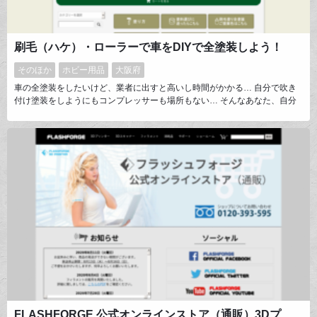
刷毛（ハケ）・ローラーで車をDIYで全塗装しよう！
そのほか
ホビー用品
大阪府
車の全塗装をしたいけど、業者に出すと高いし時間がかかる… 自分で吹き
付け塗装をしようにもコンプレッサーも場所もない… そんなあなた、自分
で車を刷毛やローラーで全塗装してみませんか？！ 当店からのとてつもな
い夢のご提案！お客様からご投稿された塗装事例満載！初めての方でも安心
してチャレンジできる詳しいコンテンツ満載！のワクワクするような車用塗
料のショップです。
FLASHFORGE 公式オンラインストア（通販）3Dプリンター、フィラメント、消耗品、部品、業務用＆家庭用