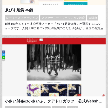
ゑびす足袋 本舗
レディースファッション
アクセサリー・ファッション雑貨
大阪府
創業160年を迎えた足袋専業メーカー『ゑびす足袋本舗』が運営するECシ
ョップです。人間工学に基づく弊社の足袋のこだわりを紹介、全国の百貨店
等での『足袋のお見立て催事』のスケジュール告知をしています。また、足
のアーチがなくなり体のバランスが崩れている人が多くなっているので、足
の本来の機能を復活させるようにアシストし、健康＆オシャレを楽しめる
『こたび』を開発。2019年グッドデザイン賞を受賞。
小さい財布の小さいふ。クアトロガッツ 公式Webshop