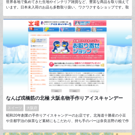
世界各地で集めてきた生地やインテリア雑貨など、豊富な商品を取り揃えて
います。日本未入荷のお品も多数取り扱い、ワクワクするショップです。取
扱い：生地・タッセル・ブレード・リボン・金具・キット等
なんば戎橋筋の北極 大阪名物手作りアイスキャンデー
スイーツ
大阪府
昭和20年創業の手作りアイスキャンデーのお店です。北海道十勝産の小豆
や京都宇治の抹茶など素材にもこだわり、持ち手のバーは奈良吉野の桧で作
られています。サッパリした甘みが特徴で老若男女より長年愛され続けてい
ます。