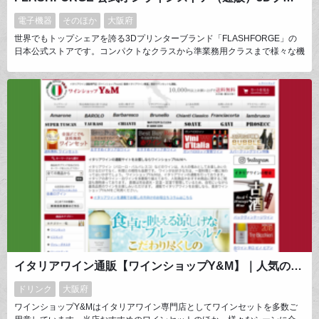
電子機器
そのほか
大阪府
世界でもトップシェアを誇る3Dプリンターブランド「FLASHFORGE」の
日本公式ストアです。コンパクトなクラスから準業務用クラスまで様々な機
種でお客様のニーズに幅広く対応します。材料のカラーバリエーションも数
多く取り揃えております。その中にはパステルカラー・ミリタリーテイス
ト・クリアカラーがあり、作りたいもののイメージにあった材料が見つかる
はずです。楽しいものつづくりを始めましょう！
イタリアワイン通販【ワインショップY&M】｜人気のイタリアワイン通販 高級・厳選・格安セットやプレゼントも
ドリンク
大阪府
ワインショップY&Mはイタリアワイン専門店としてワインセットを多数ご