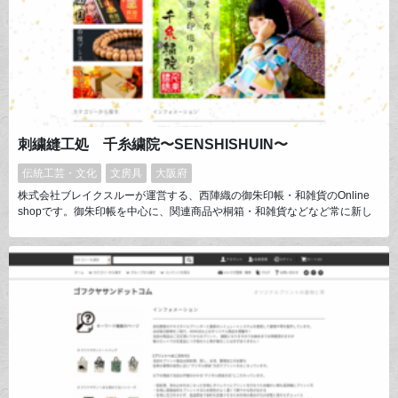
刺繍縫工処 千糸繍院〜SENSHISHUIN〜
伝統工芸・文化
文房具
大阪府
株式会社ブレイクスルーが運営する、西陣織の御朱印帳・和雑貨のOnline
shopです。御朱印帳を中心に、関連商品や桐箱・和雑貨などなど常に新し
い商品を絶やさず皆様にご提供しております。御朱印帳は職人により、一点
一点丁寧にお仕立て。お客様の御朱印収集に花を添えます。