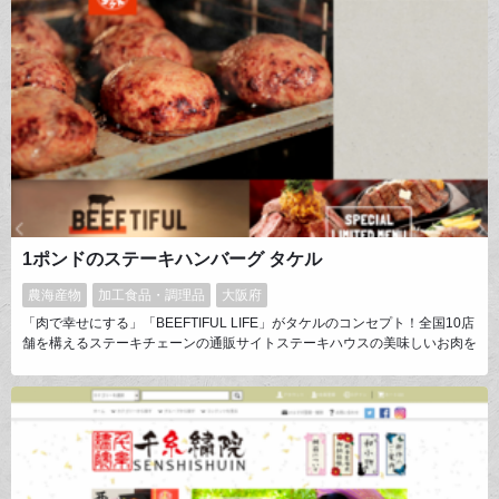
ィを感じてください。
1ポンドのステーキハンバーグ タケル
農海産物
加工食品・調理品
大阪府
「肉で幸せにする」「BEEFTIFUL LIFE」がタケルのコンセプト！全国10店
舗を構えるステーキチェーンの通販サイトステーキハウスの美味しいお肉を
おうちでも楽しんで頂きたい！サーロイン、リブロース、ミスジなど人気の
お肉をお手頃価格で！お店の味を”おうち”や”BBQ”で豪快にお楽しみくださ
い。タケルスパイスやブラックカレーなど人気商品も販売中！全国どこでも
お届けいたします！