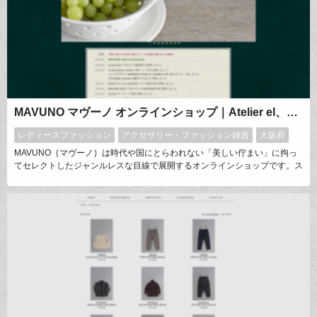
MAVUNO マヴーノ オンラインショップ｜Atelier el、TOWAVASE など取扱
レディースファッション
アクセサリー・ファッション雑貨
大阪府
MAVUNO｛マヴーノ｝は時代や国にとらわれない「美しい佇まい」に拘っ
てセレクトしたジャンルレスな目線で展開するオンラインショップです。ス
トーリーを感じさせる物や身につける人・空間そのものが引き立つアイテム
をご提案致します。無骨さと繊細さ。飾らない美しさ。多様化する時代に、
独自の美意識と自由な発想をお楽しみ下さい