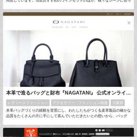
用意しています。当店おすすめのワインセットのほか、様々なシーンに合っ
たワインをご提案いたします。クリック一つで購入できるネットショップだ
からこそ人とのつながりを大切にしたいと思っております。数あるショップ
の中で当店を選んでくださったお客様一人ひとりとのご縁を大切に、そのご
縁をつないでくれたワインを真心こめてお届けいたします。
本革で造るバッグと財布『NAGATANI』 公式オンラインショップ | 日本発祥のブランド 本革バッグと財布の製造と販売
レディースファッション
アクセサリー・ファッション雑貨
大阪府
本革バッグづくりの経験を背景にし、わたしたちがつくる皮革製品の確かな
品質をたくさんの方に手にして喜んでいただきたいとの想いから、バッグ
(鞄)、ウォレット(財布)などのWEBサイトを立ち上げました。すべての商品
は、熟練職人による匠の技で、ひとつひとつ丁寧につくり上げていま
す。"MADE IN JAPAN(メイド・イン・ジャパン)"「NAGATANI」のクオリテ