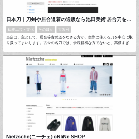
日本刀｜刀剣や居合道着の通販なら池田美術 居合刀を中心に幅広く販売
伝統工芸・文化
そのほか
大阪府
当店は、主として、居合等古武道をなさる方が、実際に使える刀を中心に取
り扱ってまいります。古今の名刀では、余程裕福な方でないと、高価すぎ
て、居合の稽古や試斬はなかなか行えません。当店では、一般のサラリーマ
ンの方でも、ちょっと頑張れば真剣を手に入れられるような、価格帯のお刀
を中心に販売しております。
Nietzsche(ニーチェ) oNliNe SHOP