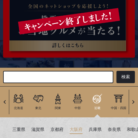
北海道
東北
関東
中部
近畿
中国・四国
九
三重県
滋賀県
京都府
大阪府
兵庫県
奈良県
和歌