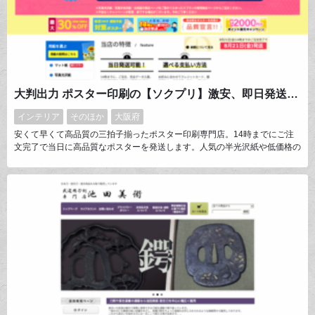
大判出力 ポスター印刷の【ソクプリ】激安、即日発送で高品質プリント
インテリア
そのほか
大阪府
安くて早くて高品質の三拍子揃ったポスター印刷専門店。14時までにご注
文完了で当日に高品質なポスターを発送します。人気の半光沢紙や低価格の
マット紙、折りたためる布ポスターなどをご用意。他に糊付きの用紙で看板
用の大判印刷も可能です。お店のメニュー用ポスターやデジカメ写真を大き
く印刷、学会用のポスター印刷など幅広い用途でお選びいただいてます。是
非ご覧下さい。