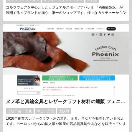
ゴルフウェアを中心としたカジュアルスポーツアパレル 「Palms&co.」が
展開する４ブランドが揃う、唯一のショップです。様々なカルチャーから受
けたインスピレーションを独自のフィルターで表現し、また、イージーケア
素材や機能素材などにも拘った、豊富なカラーバリエーションのアイテムた
ちを取り扱っています。
ヌメ革と真鍮金具とレザークラフト材料の通販-フェニックス
伝統工芸・文化
ホビー用品
大阪府
1926年創業のレザークラフト用の道具、金具、革などを販売しているお店
です。ヨーロッパからの輸入革や国産の高品質真鍮金具などを取扱っていま
す。