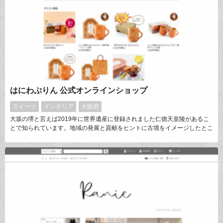
はにわぷりん 公式オンラインショップ
スイーツ
インテリア
大阪府
大坂の堺と言えば2019年に世界遺産に登録されました仁徳天皇陵があるこ
とで知られています。地域の発展と貢献をヒントに古墳をイメージしたとこ
ろから、埴輪を陶器として、使用した特徴あるデザインに仕上げました。卵
をふんだんに使用することで風味豊かで、じっくり熱を通すことでなめらか
な舌触りです。また、陶器を使用することで、食べた後も再利用できます。
美味しい・記念に残る・実用性があるという三面性があります。