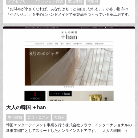
アクセサリー・ファッション雑貨
生活雑貨
大阪府
「お財布が小さくなれば、あなたはもっと自由になれる。」小さい財布の
「小さいふ。」を中心にハンドメイドで革製品をつくっている革工房です。
企画・デザイン・製造・販売まですべて大阪の秘密基地で行い「旅・遊び・
アート」をコンセプトにアイデアと遊び心を大切にしたものづくりをしてい
ます。
大人の韓国 ＋han
生活雑貨
美容・コスメ
大阪府
韓国エンターテイメント事業を行う株式会社フラウ・インターナショナルの
新事業部門としてスタートしたオンラインストアです。「大人の韓国 ＋
han」は衣食住にわたって韓国にまつわる暮らしまわりをご紹介していま