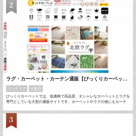
を愛し、珈琲を媒体にホスピタリティ（おもてなし）ビジネスの新しいスタ
イルを築いていこうと果敢にチャレンジを続けています。
ラグ・カーペット・カーテン通販【びっくりカーペット】
インテリア
大阪府
びっくりカーペットでは、低価格で高品質、オシャレなカーペットとラグを
専門としている大型の通販サイトです。カーペットやラグの他にもカーテ
ン、その他窓回り品、寝具やインテリア、中にはデザインこたつと言ったも
のまで5,000アイテム以上の取り揃えております。妥協せずに自分好みの商
品を探したいと思われている方はぜひ、当店『びっくりカーペット』にご相
談ください。