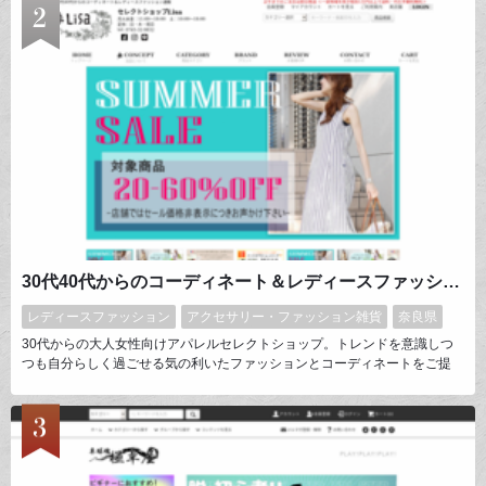
さまの様々なニーズに対応させていただいております。
30代40代からのコーディネート＆レディースファッション通販
レディースファッション
アクセサリー・ファッション雑貨
奈良県
30代からの大人女性向けアパレルセレクトショップ。トレンドを意識しつ
つも自分らしく過ごせる気の利いたファッションとコーディネートをご提
案。デザインだけでなく着心地や機能性もかなり重視してセレクト。全国で
も珍しいタイプ分けしないパーソナルカラー診断が出来るカラーリストでも
あるオーナー中心にInstagram等のSNSを通じてお客様の日常や人生をより
豊かにするお手伝いをしたいと思って発信しています。