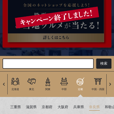
北海道
東北
関東
中部
近畿
中国・四国
九
三重県
滋賀県
京都府
大阪府
兵庫県
奈良県
和歌