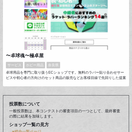
〜卓球魂〜極卓屋
サービス
ホビー用品
奈良県
卓球用品を専門に取り扱うECショップです。無料のラバー貼り合わせサー
ビスや初心者の方向けのセット商品の販売などお客様目線で先回りした提案
をできるように心がけた運営をしております。定番品だけでなくコレクタ
ー、マニア向けの希少価値の高い輸入用具なども取り扱っており、幅広い層
のお客様にご利用いただいております。
投票数について
一般投票数は、本コンテストの審査項目の一つとして、最終審査
の際に結果を加味します。
ショップ一覧の見方
■総合一覧ページ