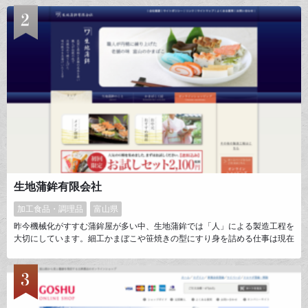
オシャレ雑貨なども豊富に品揃えして、世代を問わずご家族やカップルでも
ゆったり楽しんでいただけるような空間づくりを心がけております。
生地蒲鉾有限会社
加工食品・調理品
富山県
昨今機械化がすすむ蒲鉾屋が多い中、生地蒲鉾では「人」による製造工程を
大切にしています。細工かまぼこや笹焼きの型にすり身を詰める仕事は現在
でも人の手によって行われているので、一つ一つに作り手の気持ちがこもっ
ています。