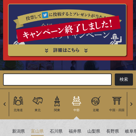
北海道
東北
関東
中部
近畿
中国・四国
九
新潟県
富山県
石川県
福井県
山梨県
長野県
岐阜