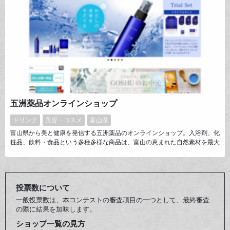
五洲薬品オンラインショップ
ドリンク
美容・コスメ
富山県
富山県から美と健康を発信する五洲薬品のオンラインショップ。入浴剤、化
粧品、飲料・食品という多種多様な商品は、富山の恵まれた自然素材を最大
限に活用し、自社で素材加工から製品化までを行なった安心の品質で、その
すべてが美と健康につながるものです。体の内側・外側の両面から美しさと
健康づくりをサポートし、さらにはかけがえのない時間、そして癒しをお届
けすることを目指して日々製品づくりに取り組んでいます。
投票数について
一般投票数は、本コンテストの審査項目の一つとして、最終審査
の際に結果を加味します。
ショップ一覧の見方