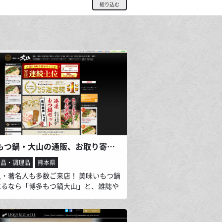
絞り込む
博多もつ鍋・大山の通販、お取り寄せサイト
食品・調理品
熊本県
人・著名人も多数ご来店！ 美味いもつ鍋
べるなら「博多もつ鍋大山」と、雑誌や
ビにも多数ご紹介頂いております！ 創業
年の老舗「橋本醤油」と共に磨きをかけた
のスープ」は厳選された ”もつ肉”の味