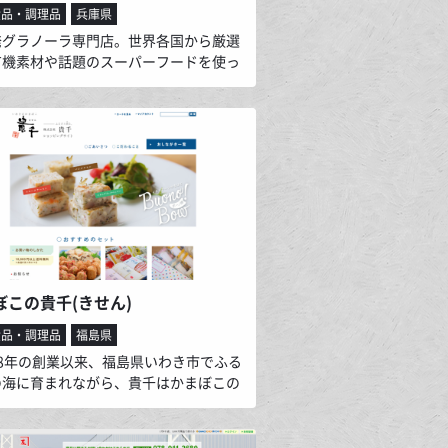
食品・調理品
兵庫県
発グラノーラ専門店。世界各国から厳選
有機素材や話題のスーパーフードを使っ
しいグラノーラをご提案。 もっと自由に
く、美味しさと健康を日本の食卓に広め
。そんな思いをこめて一粒ひとつぶ丁寧
き上げています。
ぼこの貴千(きせん)
食品・調理品
福島県
38年の創業以来、福島県いわき市でふる
の海に育まれながら、貴千はかまぼこの
性を追い求めてきました。 貴千のこだわ
それは、余計な物は何も足さずに魚本来
と食感を引き出すということ。厳選され