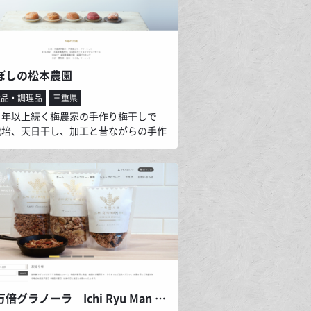
ぼしの松本農園
食品・調理品
三重県
０年以上続く梅農家の手作り梅干しで
栽培、天日干し、加工と昔ながらの手作
こだわり一粒一粒丁寧に造りお客様にお
します。 人気のはちみつ梅干しから、昔
らのすっぱい梅干しまで５種類の梅干し
加工品、梅干しマスキングテープなどを
中です。
一粒万倍グラノーラ Ichi Ryu Man Bai