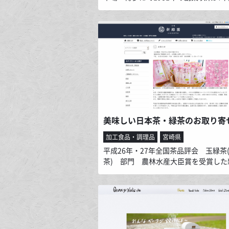
れてきたもつ鍋を、全国にお届けして
す。拘りのもつ鍋が手軽にご家庭で再
ちゃうんです。まだ出来たばかりのサ
すが、美味しい物って誰かに教えたく
せんか？ご利用頂いたお客様がまた別
様にご紹介頂き、少しずつ全国に赤門
ァンが増えています。これからも全国
の輪を広げていきたいと思ってます。
加工食品・調理品
宮崎県
平成26年・27年全国茶品評会 玉緑茶
茶) 部門 農林水産大臣賞を受賞した
のお茶を通販で販売しています。 各種
受賞し、ＡＮＡの国際線ファーストク
も使用されているこだわりと美味しさ
った商品をショッピングサイトで販売
ます。 平成27年全国茶品評会静岡大
際し、全国から100点以上の出品があ