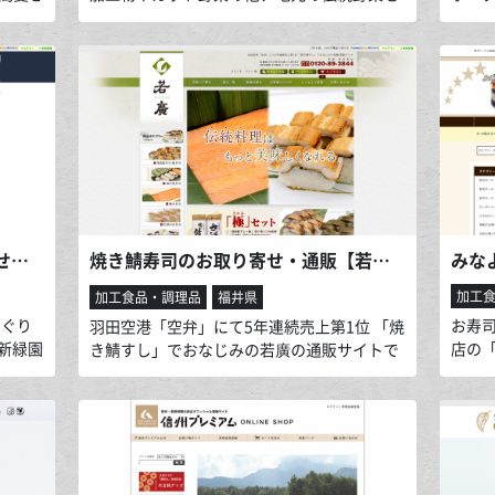
いま
見直して加工品を開発・販売しています。 南
たチ
現出来
部藩の殿様が持ち込んだという謂れのある
トに
イトで
「妙丹柿」を、地元名久井農業高校と共同開
まで
なりま
発した「妙丹柿チョコディップ」は、新聞や
す。
のお客
テレビなどでも取り上げられています。
屋のフ
に笑顔
美味しい日本茶・緑茶のお取り寄せ・公式通販｜専門店 新緑園
焼き鯖寿司のお取り寄せ・通販【若廣オンラインショップ】
みな
加工
加工食品・調理品
福井県
(ぐり
お寿
羽田空港「空弁」にて5年連続売上第1位 「焼
新緑園
店の
き鯖すし」でおなじみの若廣の通販サイトで
の賞を
を弊
す。一番人気、肉厚でジューシーな「焼き鯖
ラスで
に日
すし」はお子様からご年配の方まで幅広い年
がつま
を組
齢層の方から「クセがなく食べやすい」と大
してい
海の
変ご好評いただいています。是非一度ご賞味
会出品に
り、
ください。“クセ”はないけれども、あなたも
った
寿司
きっと“クセ”になりますよ。