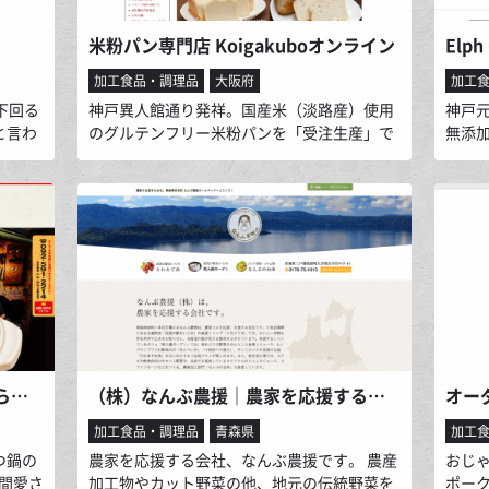
米粉パン専門店 Koigakuboオンライン
Elph
加工食品・調理品
大阪府
加工
下回る
神戸異人館通り発祥。国産米（淡路産）使用
神戸
と言わ
のグルテンフリー米粉パンを「受注生産」で
無添
厳しい
販売している、ちょっと変わったお店です。
す。
ヒエ、
海外を含めて多くのお客様に好評頂いてお
自家
。 私
り、防腐剤や着色料などの添加物を使ってい
ツも
年）の創
ないのでお子様にも安心してお召し上がり頂
用の
昔なが
けます。 また、パスタ・うどん・焼きそば・
自分
農家と
ラーメンなどの米粉生麺の販売も行ってお
ーラ
ていま
り、パンだけでなくグルテンフリー食品のラ
インナップが今後も拡大予定です。
本場博多の牛もつ鍋お取り寄せなら宗家 赤門屋
（株）なんぶ農援｜農家を応援する会社、なんぶ農援ホームページです。
加工食品・調理品
青森県
加工
つ鍋の
農家を応援する会社、なんぶ農援です。 農産
おじ
年間愛さ
加工物やカット野菜の他、地元の伝統野菜を
ポー