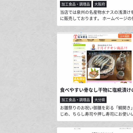
加工食品・調理品
大阪府
当店では泉州の名産物水ナスの浅漬け
に販売しております。 ホームページの
自社公式ホームページ（ワードプレス
作）とカラーミーショップを合体させ
す。 年々全国的にも有名になってきて
泉州の水ナスの専門店です。
加工食品・調理品
大分県
お雛祭りのお祝い御膳を彩る「鯛開き
じめ、ちらし寿司や押し寿司にお使い
けるように３枚におろした「鯛の切り
〆」、色鮮やかな蒲江特産の「緋扇貝
干し」、また、ほんのりと磯の香ただ