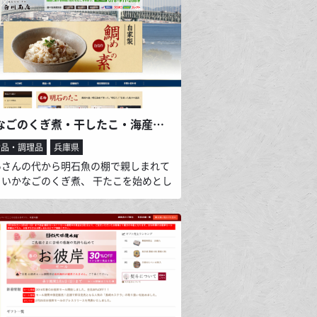
材を、職人の確かな技術と心で丁寧に摺
げています。保存料は不使用。一部の成
除いて全て手造りで仕上げています。魚
のうまさが際立つ貴千自慢の蒲鉾をどう
賞味ください。
いかなごのくぎ煮・干したこ・海産物の通販ショップ 【明石 魚の棚 白川南店】
食品・調理品
兵庫県
あさんの代から明石魚の棚で親しまれて
、いかなごのくぎ煮、 干たこを始めとし
石・淡路の海産物や全国各地の海産物、
菜（自家製味噌漬け・自家製鯛めしの
実店舗では自家製天ぷらも人気です。）
手頃価格にて販売しております。