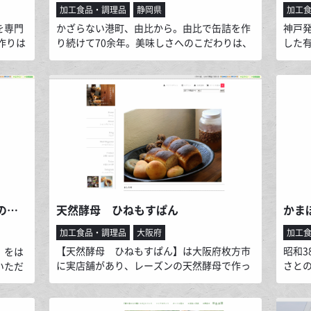
加工食品・調理品
静岡県
加工
を専門
かざらない港町、由比から。由比で缶詰を作
神戸
作りは
り続けて70余年。美味しさへのこだわりは、
した
で制
由比のまちとひとに支えられています。 昭和
た新
ていま
23年に由比缶詰所を設立。主に卸しで製造し
新し
います
ていた由比缶詰所ですが、「社員自身が作っ
たい
たことに胸を張れる自社商品を」と自社ブラ
に焼
ンド商品を作りました。 原料や作り方にこだ
わったこの商品は、現在地元由比でのちょっ
とした手みやげや冠婚葬祭等、日常的に贈り
合うものとしてお使い頂いてます。
食べやすい骨なし干物に塩糀漬けの絶品干物！125年伝統の九州・大分ひもの専門店《長田商店》
天然酵母 ひねもすぱん
かま
加工食品・調理品
大阪府
加工
【天然酵母 ひねもすぱん】は大阪府枚方市
昭和
」をは
に実店舗があり、レーズンの天然酵母で作っ
さと
いただ
たぱんを販売しています。「毎日食べても飽
可能
身の酢
きないシンプルな食事ぱんとおやつ」をめざ
り、
の一夜
しています。不要なものは省き、できるだけ
の味
よう