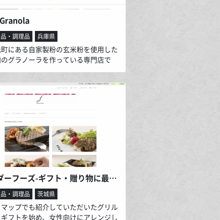
 Granola
食品・調理品
兵庫県
元町にある自家製粉の玄米粉を使用した
加のグラノーラを作っている専門店で
使用している玄米は店主の地元鳥取県で
栽培しています。ナッツ、ドライフルー
有機または漂白剤や酸化防止剤など不使
、体にやさしい素材です。そのほかにも
たちが食べていいと思ったもの、グラノ
を合うものを販売しています。
オーダーフーズ-ギフト・贈り物に最適の女性向けグルメサイト-
食品・調理品
茨城県
ゃマップでも紹介していただいたグリル
クギフトを始め、女性向けにアレンジし