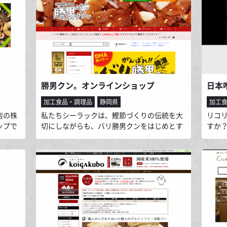
ームベ
げさまで昨年はこのカラーミーショップ大賞
を引
できる
で部門賞を受賞することができました。今で
風味
ます。
はお店を直接知らない全国各地からの注文が
美味
ほかの
増え、「全粒粉 パン」で検索してくれる健康
人気
志向の方が多くいらっしゃいます。
勝男クン。オンラインショップ
加工食品・調理品
静岡県
加工
店の株
私たちシーラックは、鰹節づくりの伝統を大
リコ
ップで
切にしながらも、バリ勝男クンをはじめとす
すか
業理念の
る新しい感覚の商品開発にも力を入れ、皆様
173
ツのほ
のご家庭に笑顔をお届けします。
続い
キスト
をご
ラな
るア
ーガニ
いま
やアレ
お立ち