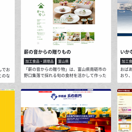
身体にやさしい材料を使っています。素材の
た素
気の
うまみを自然の力でひきだした、噛むほどに
りあ
地元の
粉の風味や素材の味を感じることができるぱ
形を
し上げ
んです。
本来
あじ開
ぞご
いま
薪の音からの贈りもの
加工食品・調理品
富山県
加工
「薪の音からの贈り物」は、富山県南砺市の
おば
んでお
野口集落で採れる旬の食材を活かして作った
おり
とのな
商品を全国の皆様にお届けしています。商品
た明
を使用
は「里山のオーベルジュ薪の音」レストラン
お惣
をもと
でもお客様にお出ししており、家でも食べた
素、
、調味
いというお客様の声からサイトを立ち上げま
をお
による
した。野口集落の菜園で育てたこだわりの野
品「牡
菜をはじめ、地元でとれる旬な食材を使用し
りが込
生産した商品は、「安全・安心」であり、味
を彷彿
にもこだわって製法しました。