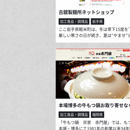
古舘製麺所ネットショップ
加工食品・調理品
岩手県
ここ岩手県軽米町は、冬は零下15度を
厳しい寒さの日が続き、夏は“やませ”
れる海からのつめたい風が吹く、大変
気候ですが、そんな環境が故に良質の
ソバ、小麦などの穀物を育んできました
たち古舘製麺所は、明治42年（1909
業で、今でも地元の原料にこだわり、
らの製法を頑なに守りながら、地元の
一緒になって地場産業の復活を目指し
す。
加工食品・調理品
福岡県
「牛もつ鍋 宗家 赤門屋」では、も
本場・博多にて1981年の創業以来34