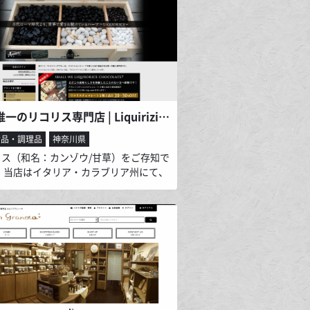
き立てます。 その上品な味わいと、その
、後半のちゃんぽん麺や〆の雑炊まで！
いとうならせます！ ご贈答品としても大
です！
日本唯一のリコリス専門店 | Liquiriziable【リコリツィアブル】
食品・調理品
神奈川県
リス（和名：カンゾウ/甘草）をご存知で
？ 当店はイタリア・カラブリア州にて、
1年よりアマレッリファミリーにて経営が
ているアマレッリ社のリコリス加工食品
紹介しております。世界一と謳われてい
マレッリのリコリスをぜひご賞味くださ
せ！