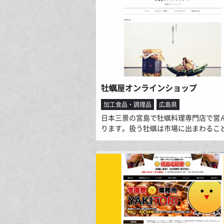
「トコブシの甘辛煮」やお子様に大人
「焼きいか」、「あじみりん干し」、
海水で出来た手作り塩を使い海風で干
た、ちょっとプレミアムな「天日干し
き」など、７品のお詰め合わせでござ
す。
牡蠣屋オンラインショップ
加工食品・調理品
広島県
日本三景の宮島で牡蠣料理専門店で営
ります。扱う牡蠣は市場に出まわるこ
い、広島県産の選び抜かれたものだけ
しています。最高の素材を経験と知識
に、シンプルな料理で美味しく提供し
料でさえ牡蠣を原材料にした独自製法
もので提案しております。その中の商
蠣屋のオイル漬け」はそれらのこだわ
められており、仕上がりは海のチーズ
とさせる味わいとなっております。