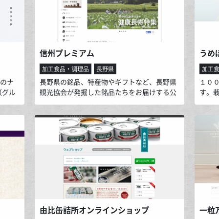
くこと
信州プレミアム
うめ
加工食品・調理品
長野県
加工
握りのナ
長野県の銘品、特産物やギフトなど、長野県
１０
（グル
観光協会が発掘した銘品たちをお届けする公
す。
ッツ専
式ショッピングサイトです。銘品の裏のスト
りに
われて
ーリーやこだわりも詳しくご紹介。信州の土
届け
方で
地や人々の魅力も発見していただけます。楽
なが
に焼き
しみながらお買物ができます。
や梅
を販売
販売
由比缶詰所オンラインショップ