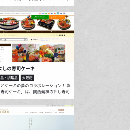
ャーシューギフトを開発。 贈り物、ギフ
最適な女性向けのグルメサイトです。 今
にないギフト商品を取り扱っておりま
よしの寿司ケーキ
食品・調理品
大阪府
司とケーキの夢のコラボレーション！ 弊
「寿司ケーキ」は、関西発祥の押し寿司
店独自の製法で洋風にアレンジし、さら
本の伝統技術「むきもの（飾り包丁）」
み合わせたオリジナル商品です。 豊富な
幸と大地の恵み（お米）がひとつにな
複雑かつまろやかなハーモニーを奏でる
ケーキを是非お楽しみください。