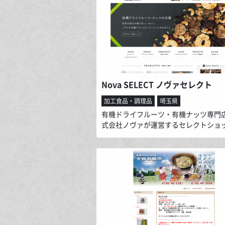
やみつきになります。 またご自宅のホ
ーカリーの機械で本店の食パンを再現
「食パンミックス粉」も販売しており
こちらは何と水を加えるだけで、その
すべては商品に同梱されております。
Nova SELECT ノヴァセレクト
加工食品・調理品
埼玉県
有機ドライフルーツ・有機ナッツ専門
式会社ノヴァが運営するセレクトショ
す。「Organic and Fair」という企
もと、有機ドライフルーツ、有機ナッ
か、有機フェアトレード紅茶、有機エ
ラバージンオリーブオイル、グラノー
ど、太陽と大地の恵みがいっぱいのオ
ック食材を取り揃えています。レシピ
ンジのアイディアも随時更新中。ぜひ
寄りください。