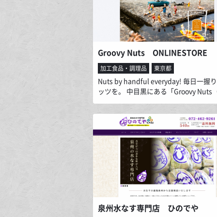
中、1等1席（1位）の農林大臣賞を頂
が出来ました。
Groovy Nuts ONLINESTORE
加工食品・調理品
東京都
Nuts by handful everyday! 毎日一
ッツを。 中目黒にある「Groovy Nuts
ーヴィナッツ）」の店舗は日本初のナ
門店です。天然のサプリメントともい
いるナッツは体にもおいしい最高の味
す。オンラインストはで１つ１つ丁寧
上げたオリジナルのフレーバーナッツ
しています。
泉州水なす専門店 ひのでや