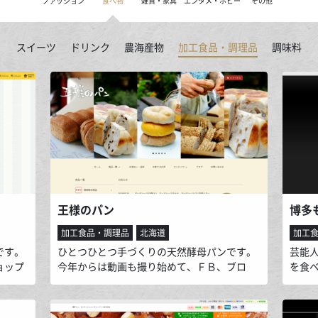
ファッション
食べ物
雑貨・家具
エンタメ・ホビー
その他
スイーツ
ドリンク
農海産物
加工食品・調理品
調味料
王様のパン
加工食品・調理品
北海道
加工
です。
ひとつひとつ手づくりの天然酵母パンです。
芸能
ョップ
今年からは動画も撮り始めて、ＦＢ、ブロ
を食
（パン
グ、メルマガなども活用し、美味しさや手作
テレ
ており
り感のイメージをわかりやすく、より新鮮な
95
べたら
状態で伝えられるよう心がけています。おか
「秘伝