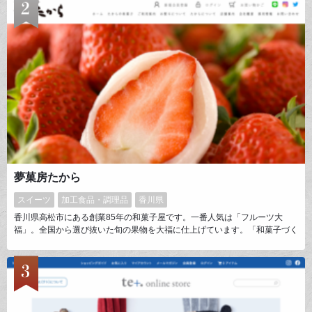
夢菓房たから
スイーツ
加工食品・調理品
香川県
香川県高松市にある創業85年の和菓子屋です。一番人気は「フルーツ大
福」。全国から選び抜いた旬の果物を大福に仕上げています。「和菓子づく
りの極みは、素材選びにあり。」それが「たから」の身上です。完全自家製
の手づくり餡を真骨頂とする伝統の味わいはもちろん、現代の多彩な食文化
を映した新しい味の探究も日々重ねています。「たから」だからつくり出せ
る、「本物の美味しさ」をどうぞご賞味ください。