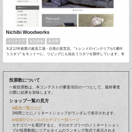
Nichibi Woodworks
インテリア
生活雑貨
香川県
大正12年創業の家具工場・日美の直営店。"トレンドのインテリアが1番叶
うコタツ" をモットーに、リビングにも似合うコタツを製作しています。冬
以外もローテーブルとして違和感なくご使用いただけるよう質感やデザイン
にこだわり、モダン、ナチュラル、ヴィンテージまで幅広いテイストを揃え
ています。企画〜製造〜出荷を一貫して行い、商品開発や作り手の裏側な
ど、工場直営だからこそお伝えできる情報も発信しています。
投票数について
一般投票数は、本コンテストの審査項目の一つとして、最終審査
の際に結果を加味します。
ショップ一覧の見方
■総合一覧ページ
1時間ごとにノミネートショップがランダムで表示されます。
■地域やジャンルのカテゴリー別ページ
カテゴリーを選択すると、そのカテゴリーのノミネートショッ
プが投票数順にリアルタイムのランキング形式で表示されま