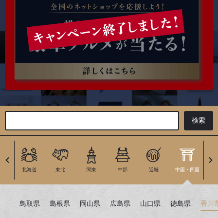
北海道
東北
関東
中部
近畿
中国・四国
九
鳥取県
島根県
岡山県
広島県
山口県
徳島県
香川