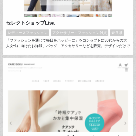
セレクトショップLisa
レディースファッション
アクセサリー・ファッション雑貨
奈良県
「ファッションを通じて毎日をハッピーに」をコンセプトに30代からの大
人女性に向けたお洋服、バッグ、アクセサリーなどを販売。デザインだけで
なく着心地や機能性、体型カバー等を兼ね備えたこだわりのお品をセレクト
しています。近年はオリジナル品も好評販売。週3回のインスタライブをは
じめ、コーディネートやサイズの詳細な相談などSNSでの積極的な顧客様
との交流を大切にし、ヘビーリピーター様が多いです。