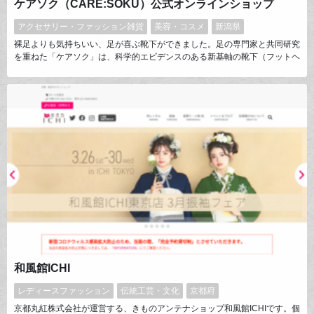
ケアソク（CARE:SOKU）公式オンラインショップ
アクセサリー・ファッション雑貨
美容・コスメ
新潟県
裸足よりも気持ちいい、足が喜ぶ靴下ができました。足の専門家と共同研究
を重ねた「ケアソク」は、科学的エビデンスのある新基軸の靴下（フットヘ
ルスウェア）です。コンセプトは “予防科学”。「足が疲れやすい」「かかと
がカサつく」など日常的な悩みの解決だけでなく、足本来の機能を引き出す
ことで身体の不調を未然に防ぐ靴下を目指します。
和風館ICHI
レディースファッション
伝統工芸・文化
京都府
京都丸紅株式会社が運営する、きものアンテナショップ和風館ICHIです。個