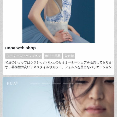
unoa web shop
レディースファッション
ホビー用品
東京都
私達のショップはクラシックバレエのセミオーダーウェアを販売しておりま
す。芸術性の高いテキスタイルやカラー、フォルムを豊富なバリエーション
からお選びいただく完全受注生産で、特別な1着に出会えます。デザインや
ビジュアル制作、生産まで全てにこだわりを持ち、自社アトリエで行なって
おります。世界で活躍するプロフェッショナルから趣味でバレエを嗜む皆様
まで幅広い方々に愛されている設立5年目のブランドです。