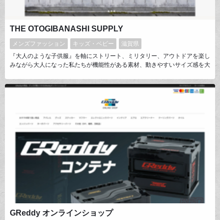
THE OTOGIBANASHI SUPPLY
メンズファッション
キッズ・ベビー
滋賀県
『大人のような子供服』を軸にストリート、ミリタリー、アウトドアを楽し
みながら大人になった私たちが機能性がある素材、動きやすいサイズ感を大
切に服と遊びを思いっきり楽しめる生活に溶け込むitemとしての洋服子供と
一緒に毎日をワクワクしながら家族みんなで楽しめるkidsから大人までの幅
広いサイズ展開でシンプルだけど一癖ある洋服をお届けしています。個性を
大切に。ミンナチガッテミンナイイ。
GReddy オンラインショップ