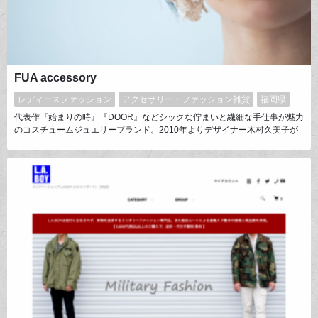
FUA accessory
レディースファッション
アクセサリー・ファッション雑貨
福岡県
代表作『始まりの時』『DOOR』などシックな佇まいと繊細な手仕事が魅力
のコスチュームジュエリーブランド。2010年よりデザイナー木村久美子が
対面販売を主軸として展開し話題に。全国区の人気をもつ。金糸、銀糸を用
い、熟練した鍵編み職人の手により作られたジュエリーは予約後1年待ちの
ことも。より多くのお客様にお届けできるよう、2020年よりオンラインシ
ョップオープン。sold out必須のブランドである。