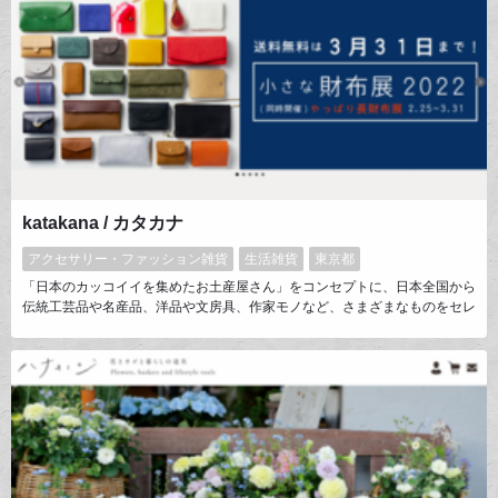
katakana / カタカナ
アクセサリー・ファッション雑貨
生活雑貨
東京都
「日本のカッコイイを集めたお土産屋さん」をコンセプトに、日本全国から
伝統工芸品や名産品、洋品や文房具、作家モノなど、さまざまなものをセレ
クトしています。季節に応じて品揃えに変化を持たせ、１～２週間単位でイ
ベントも開催しています。商品ページでは、情報だけでなく、作り手の想い
やものづくりの背景など、お客様がより愛着をもって長く使い続けたくなる
ような紹介を心がけています。