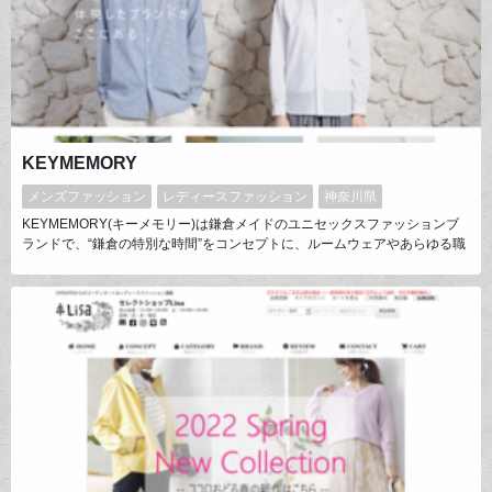
KEYMEMORY
メンズファッション
レディースファッション
神奈川県
KEYMEMORY(キーメモリー)は鎌倉メイドのユニセックスファッションブ
ランドで、“鎌倉の特別な時間”をコンセプトに、ルームウェアやあらゆる職
場のユニフォームから着想を得て、日々の生活をリラックスして過ごせるア
イテムを、鎌倉の小さな工場でデザイン・生産しています。誰かの「思い出
（MEMORY）」の「キー（KEY）」になることこそが、KEY MEMORYの
存在意義です。