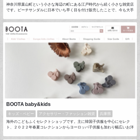
神奈川県葉山町という小さな海辺の町にある江戸時代から続く小さな雑貨店
です。ビーチサンダルに日本でいち早く目を付け販売したことで、今も大手
に飲まれることなく営業を続けられております。オリジナルの〇げのロゴも
特徴的で、インパクトもあるかと思います。冬には海辺の町には人が来ない
為冬の売上が弱点でしたが、最近では冬物の商品を作り、カラーミーショッ
プ上で販売しており、少しずつ売上を伸ばしつつ楽しみながらやっておりま
す。
BOOTA baby&kids
キッズ・ベビー
アクセサリー・ファッション雑貨
兵庫県
海外のこどもふくセレクトショップです。主に韓国子供服を中心にセレク
ト、２０２２年春夏コレクションからヨーロッパ子供服も加わり幅広いお洋
服のテイストのラインナップを展開しています。お洋服だけでなく、こども
たち自身も楽しんでもらえるようヘアアクセサリーや子供用指輪などの充