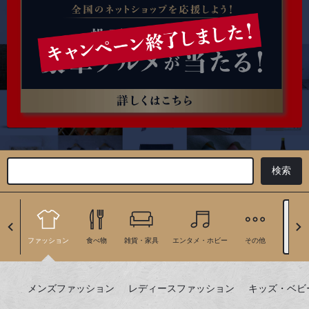
地
ファッション
食べ物
雑貨・家具
エンタメ・ホビー
その他
絞り
メンズファッション
レディースファッション
キッズ・ベビ