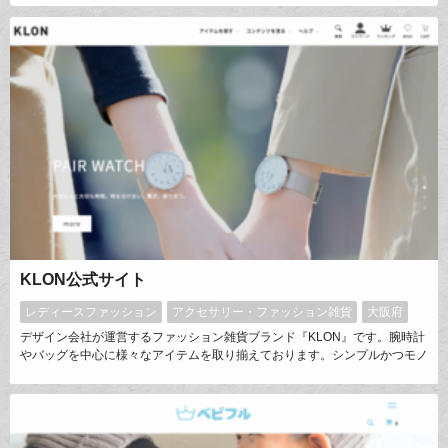
リンター“モナリザ”を導入。より高品質でタイムリーなものづくりが出来る
ようになりました！
KLON公式サイト
レディースファッション
アクセサリー・ファッション雑貨
大阪府
デザイン会社が運営するファッション雑貨ブランド『KLON』です。腕時計
やバッグを中心に様々なアイテムを取り揃えております。シンプルかつモノ
トーンを基調としたデザインが特徴でユニセックスで使えるのをモットーに
商品を展開しております。特に「時を分け合うペアウォッチ」をコンセプト
に作った腕時計はインスタグラムでインフルエンサーなどが着けていたこと
が話題となり、KLONの定番商品として人気があります。