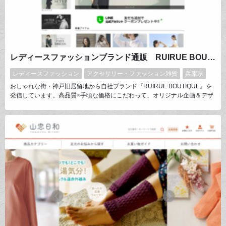
レディースファッションブランド通販 RUIRUE BOUTIQUE / ルイルエブティック
レディースファッション
アクセサリー・ファッション雑貨
兵庫県
おしゃれな街・神戸旧居留地から自社ブランド『RUIRUE BOUTIQUE』を
発信しています。高品質×手頃な価格にこだわって、オリジナル企画＆デザ
インのレディースファッション商品を販売。周りと差をつける『ワンランク
上のお洒落が楽しめるお気に入りの１着』をコンセプトに、豊富なラインナ
ップ展開からお客様にぴったりのアイテムを届けられるように心がけていま
す。