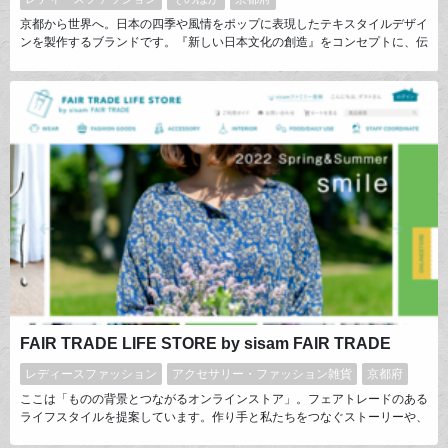
京都から世界へ。日本の四季や風情をポップに表現したテキスタイルデザイ
ンを製作するブランドです。『新しい日本文化の創造』をコンセプトに、伝
統的な素材や技法を積極的に用いながら現代のライフスタイルに寄り添うも
のづくりを展開。地下足袋や和服、和菓子や家具など、多岐にわたるアイテ
ムを製作・販売しています。
FAIR TRADE LIFE STORE by sisam FAIR TRADE
レディースファッション
アクセサリー・ファッション雑貨
京都府
ここは「ものの背景とつながるオンラインストア」。フェアトレードのある
ライフスタイルを提案しています。作り手と私たちをつなぐストーリーや、
楽しい暮らしのコラムも配信中。インドやネパールで、手編みや手刺繍な