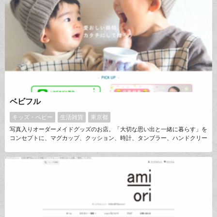
ベビフル
キッズ・ベビー
生活雑貨
東京都
写真入りオーダーメイドグッズのお店。「大切な思い出と一緒に暮らす」を
コンセプトに、マグカップ、クッション、時計、タンブラー、ハンドクリー
ム缶、茶葉缶、めがねケース等の生活雑貨を販売しております。主に「母の
日」「父の日」「敬老の日」など、お子さんの写真でフォトグッズをつく
り、お父さん・お母さん（じぃじ・ばぁば）に贈る『孫グッズ』として好評
をいただいております。