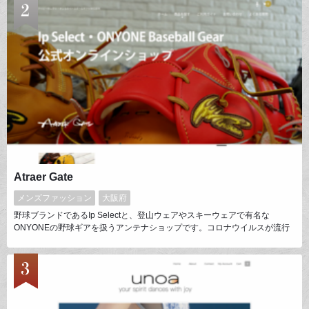
ら15年間、多くのハンドメイド作家様、大手ジュエリーブランドからご愛
顧いただいています。
Atraer Gate
メンズファッション
大阪府
野球ブランドであるIp Selectと、登山ウェアやスキーウェアで有名な
ONYONEの野球ギアを扱うアンテナショップです。コロナウイルスが流行
した2020年春頃にプロジェクトを始動し、2021年春にオープンいたしまし
た。テーマは「発信基地」。Ip SelectやONYONEの商品を1人でも多くのお
客様に知っていただけるよう、オンラインショップ・SNS等通じて発信を
行っています。