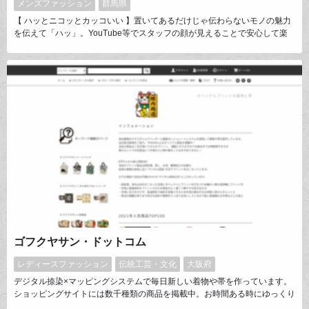
メンズファッション
群馬県
【 ハッとニコッとカッコいい 】置いてあるだけじゃ伝わらないモノの魅力
を伝えて「ハッ」。YouTube等でスタッフの顔が見えることで安心して楽
しくお買い物できて「ニコッ」。そして買った服を着ていたら周りから「カ
ッコいい」と言われる。そんな店を目指しています。まだまだ模索中です
が、カッコいいと言われる人を全国に増やしたい！
ゴフクヤサン・ドットコム
レディースファッション
伝統工芸・文化
大阪府
デジタル捺染×マッピングシステムで毎日新しい着物や帯を作っています。
ショッピングサイトには数千種類の商品を掲載中。お時間ある時にゆっくり
ご覧ください。2021年 関連会社 #デジナ にエプソンの最新テキスタイルプ