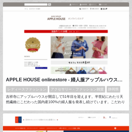
ど、人の手のぬくもりを宿しながら丁寧に作られた衣服。フィリピンの山岳
地帯で森林農法により作られたSISAM COFFEE。ものの背景がみえてくる
ことで、日々が少し豊かになる。そんな素敵な出会いのある場所です。
APPLE HOUSE onlinestore - 婦人服アップルハウス公式通販サイト -
レディースファッション
アクセサリー・ファッション雑貨
静岡県
吉祥寺にアップルハウスが開店して51年目を迎えます。半世紀にわたり天
然繊維にこだわった国内産100%の婦人服を発表し続けています。こだわり
の素材でシンプルで飽きがこないデザインを独自の色で染め上げてシーズン
毎に展開しています。私が着たい服が母娘二代が着てくださる服に変わり、
今アップルハウスは母・娘・孫三代で着回せる服になりました。日常着にも
おでかけ着にもなるアップルハウスのよさをお確かめください。