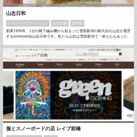
山忠日和
レディースファッション
生活雑貨
新潟県
創業1958年、1台の靴下編み機から始まった雪国新潟の株式会社山忠が運営
するonlineshop山忠日和です。私たち山忠は雪国新潟で「体も心もあった
めること」を真面目に考え続け、ものづくりをしてお届けしています。毎日
が思わずほんわか笑顔になって、心が和む…そんな気持ちになれる暮らしの
お手伝いを目指しています。
服とスノーボードの店 レイブ前橋