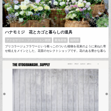
ハナモミジ 花とカゴと暮らしの道具
アクセサリー・ファッション雑貨
農海産物
福岡県
ブリコラージュフラワーという根っこのついた植物を花束のように束ねた寄
せ植えをメインとした、花苗のセレクトショップです。花のある豊かな暮ら
しをコンセプトとして、お花に限らずバスケットや鉢、ガーデニング雑貨な
どの暮らしの道具を提案しています。ただのオンラインショップではなく、
実店舗とも連携したレッスン情報や読み物など、お買い物をしながら店舗に
遊びに来ているかのようなワクワクの詰まったサイトです。