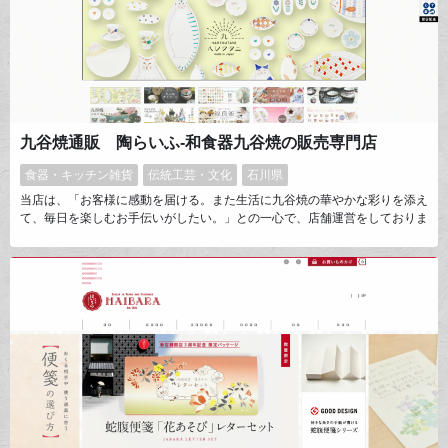
九谷焼通販 陶らいふ-和食器九谷焼の販売専門店
食器・キッチン雑貨
伝統工芸・文化
石川県
当店は、「お客様に感動を届ける。また生活に九谷焼の華やかな彩りを添え
て、毎日を楽しむお手伝いがしたい。」との一心で、店舗運営をしておりま
す。産地の作家や職人・窯元と共に、お客様に喜んでいただける商品の企
画・開発をおこなっております。約360年の歴史と伝統を誇る、九谷焼の技
術と色絵装飾。「陶らいふ」を通じて、一人でも多くの方にその感動をお届
けできるよう、迅速で丁寧な対応を心がけています。