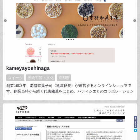
kameyayoshinaga
スイーツ
伝統工芸・文化
京都府
創業1803年、老舗京菓子司〈亀屋良長〉が運営するオンラインショップで
す。創業当時から続く代表銘菓をはじめ、パティシエとのコラボレーション
ブランド、身体にやさしい素材を使用した新ブランドなど。伝統の技法を活
かしつつ、自由な発想で、見て楽しい、食べて美味しい京菓子を皆様にお届
けいたします。