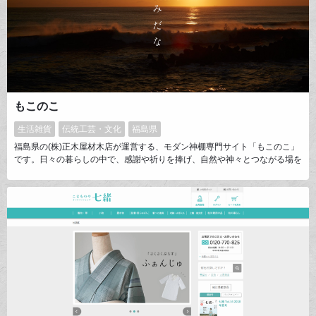
もこのこ
生活雑貨
伝統工芸・文化
福島県
福島県の(株)正木屋材木店が運営する、モダン神棚専門サイト「もこのこ」
です。日々の暮らしの中で、感謝や祈りを捧げ、自然や神々とつながる場を
生み出す神棚。現代の住空間においては、スペースや意匠の問題でなかなか
お祀りしづらいという声を聞きます。私たちは神棚の基本的な考え方を変え
ず、カタチを解釈し直し、新しい「かみだな」をつくりました。日本の心
を、神棚を通し次世代に伝えていくことができればと思います。