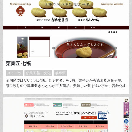
栗菓匠 七福
スイーツ
伝統工芸・文化
岐阜県
全国区ではないけれど地元じゃ有名。朝5時、栗拾いから始まるお菓子屋。
茶巾絞りの中津川栗きんとんが主力商品。美味しい栗を追い求め、高齢化す
る地元栗園復興のため自社栗農園も始めてしまう。まじめなお菓子屋。