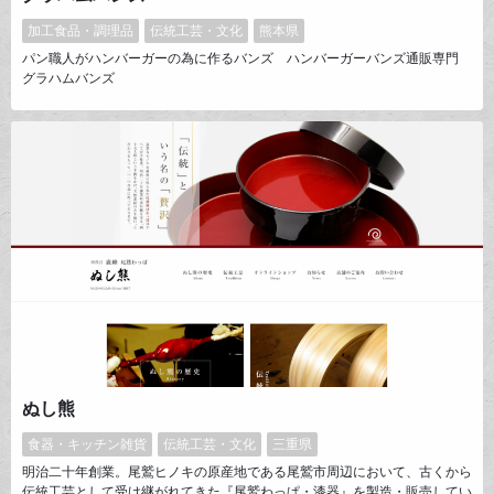
加工食品・調理品
伝統工芸・文化
熊本県
パン職人がハンバーガーの為に作るバンズ ハンバーガーバンズ通販専門
グラハムバンズ
ぬし熊
食器・キッチン雑貨
伝統工芸・文化
三重県
明治二十年創業。尾鷲ヒノキの原産地である尾鷲市周辺において、古くから
伝統工芸として受け継がれてきた『尾鷲わっぱ・漆器』を製造・販売してい