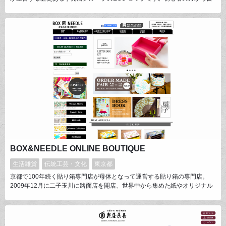
家やプロの方まで幅広く利用される、書道用品ユーザーのための書道用品専
門店で、あらゆるニーズにお応えできる専門スタッフが対応させて頂いてお
ります。お客様の声をカタチにする商品開発や提案を心掛けて、常に新しい
チャレンジを続けております。
BOX&NEEDLE ONLINE BOUTIQUE
生活雑貨
伝統工芸・文化
東京都
京都で100年続く貼り箱専門店が母体となって運営する貼り箱の専門店。
2009年12月に二子玉川に路面店を開店、世界中から集めた紙やオリジナル
ペーパーでお箱を製作・販売しています。使い捨ての容れ物ではなく長く愛
用されるプロダクトとしての箱をコンセプトに、様々な形状の紙製品を企
画。使う場面を想定してお作りした商品は全て独自のデザインで、京都の工
房で1点1点手作業で製作されています。