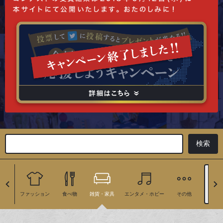
地
ファッション
食べ物
雑貨・家具
エンタメ・ホビー
その他
絞り