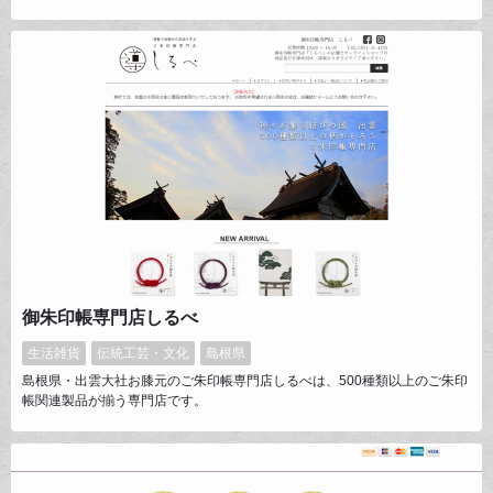
受け継がれ、その連なりが親から子、子から孫へと続いていきます。 姓が
受け継がれていくことの素晴らしさと家族になることの歓びをカタチにした
い、そんな想いから生まれた夫婦のためのブライダル印鑑「sinju」オンラ
インショップになります。
御朱印帳専門店しるべ
生活雑貨
伝統工芸・文化
島根県
島根県・出雲大社お膝元のご朱印帳専門店しるべは、500種類以上のご朱印
帳関連製品が揃う専門店です。