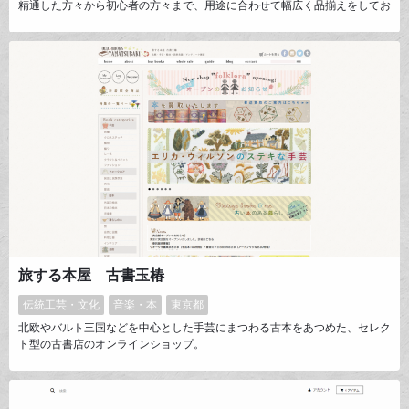
精通した方々から初心者の方々まで、用途に合わせて幅広く品揃えをしてお
ります。丁寧な商品説明を心がけることで和装文化の啓蒙につなげ、価値あ
る大切な物を残していければと考えております。ほとんど全ての商品が1点
ものであるため出品業務は多忙を極めますが、着物を愛するスタッフならで
はのチームワークで、楽しみながらショップを運営しております。
旅する本屋 古書玉椿
伝統工芸・文化
音楽・本
東京都
北欧やバルト三国などを中心とした手芸にまつわる古本をあつめた、セレク
ト型の古書店のオンラインショップ。