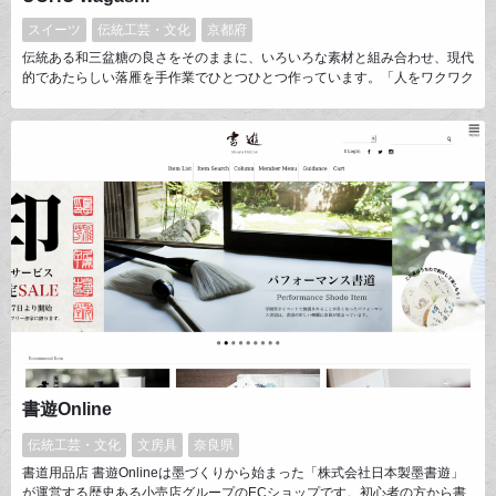
スイーツ
伝統工芸・文化
京都府
伝統ある和三盆糖の良さをそのままに、いろいろな素材と組み合わせ、現代
的であたらしい落雁を手作業でひとつひとつ作っています。「人をワクワク
させたりしあわせにする和菓子」をコンセプトに、目指しているのは、今の
和菓子をつくっていくことです。それが100年後、新しい文化になるのだと
思います。
書遊Online
伝統工芸・文化
文房具
奈良県
書道用品店 書遊Onlineは墨づくりから始まった「株式会社日本製墨書遊」
が運営する歴史ある小売店グループのECショップです。初心者の方から書