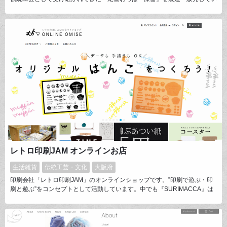
ます。創業以来伝統を守り、四十五工程という手間をかけ、すべてが手作
業。天然素材のみを使用し、こだわりをもって一つ一つ丁寧に作っておりま
す。三重県伝統工芸品認定/尾鷲市無形文化財
レトロ印刷JAM オンラインお店
生活雑貨
伝統工芸・文化
大阪府
印刷会社「レトロ印刷JAM」のオンラインショップです。”印刷で遊ぶ・印
刷と遊ぶ”をコンセプトとして活動しています。中でも『SURIMACCA』は
誰でも簡単にシルクスクリーンを楽しんで頂けるキットで、2017年度には
グッドデザイン賞もいただきました。これまでのシルクスクリーンにはな
い、見た目の楽しさと作業のしやすさが特徴です。シルクスクリーン用品は
勿論、素材やインク類なども取り揃えております！