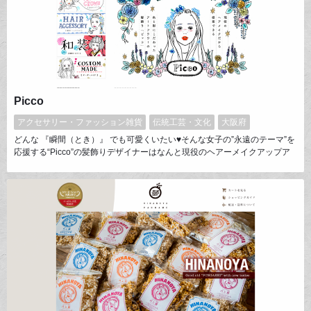
Picco
アクセサリー・ファッション雑貨
伝統工芸・文化
大阪府
どんな 『瞬間（とき）』 でも可愛くいたい♥そんな女子の”永遠のテーマ”を
応援する“Picco”の髪飾りデザイナーはなんと現役のヘアーメイクアップア
ーティストアートフラワー（造花）ならではの色味やディテール、素材を活
かしたオリジナルデザインの髪飾り人生における ”記念日” には是
非、”Picco”にお手伝いさせてください