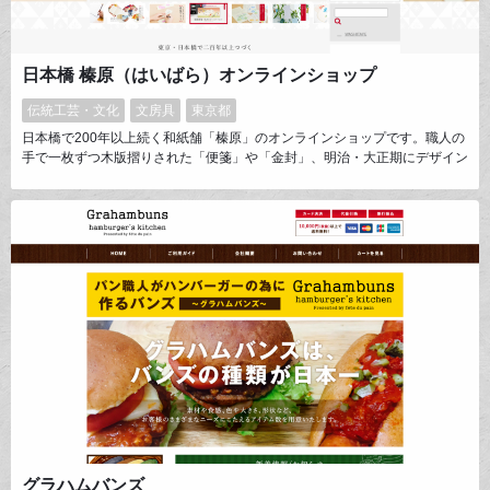
日本橋 榛原（はいばら）オンラインショップ
伝統工芸・文化
文房具
東京都
日本橋で200年以上続く和紙舗「榛原」のオンラインショップです。職人の
手で一枚ずつ木版摺りされた「便箋」や「金封」、明治・大正期にデザイン
されたオリジナルの「千代紙」を使った小物などを取り扱っています。場面
に合せた金封や便箋の選び方や、歳時記に合せた和紙商品の使い方をご紹介
することで「和紙のある生活」をご提案しています。
グラハムバンズ