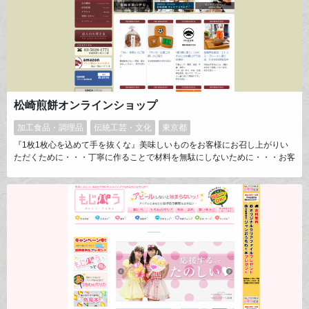
松崎煎餅オンラインショップ
加工食品・調理品
伝統工芸・文化
東京都
『1枚1枚心を込めて手を抜くな』美味しいものをお客様にお召し上がりい
ただくために・・・丁寧に作ることで材料を無駄にしないために・・・お客
様お一人ごとに真心を込め販売するために・・・材料を吟味し、心を込め、
正直な商いを日々心がけております。食の文化も時の流れと共に変化してお
りますが、積み重ねられた弊店の特徴を大切にすると共に、将来の変化を捉
えた新しい製品の開発・販売へも挑戦して参ります。