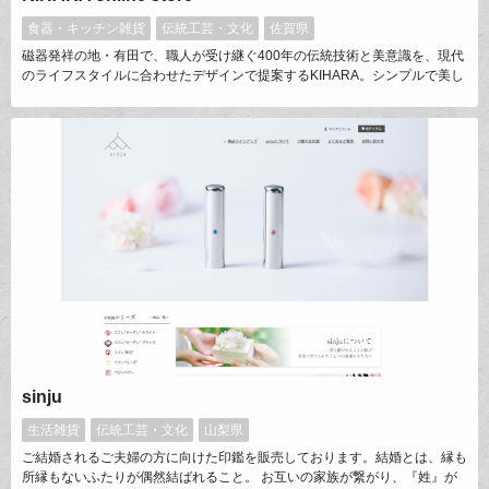
食器・キッチン雑貨
伝統工芸・文化
佐賀県
磁器発祥の地・有田で、職人が受け継ぐ400年の伝統技術と美意識を、現代
のライフスタイルに合わせたデザインで提案するKIHARA。シンプルで美し
く、見ても使っても満足できる器。末永く愛される器。有田焼・波佐見焼の
産地商社として、KIHARAブランドを通し「器（うつわ）」文化を伝えてい
きます。豆皿、プレート、カップなど、おしゃれな器や飽きのこないテーブ
ルウエアなど人気の陶磁器を多数取り揃えています。
sinju
生活雑貨
伝統工芸・文化
山梨県
ご結婚されるご夫婦の方に向けた印鑑を販売しております。結婚とは、縁も
所縁もないふたりが偶然結ばれること。 お互いの家族が繋がり、『姓』が