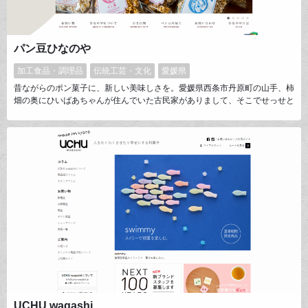
パン豆ひなのや
加工食品・調理品
伝統工芸・文化
愛媛県
昔ながらのポン菓子に、新しい美味しさを。愛媛県西条市丹原町の山手、柿
畑の奥にひいばあちゃんが住んでいた古民家がありまして、そこでせっせと
パン豆をつくっております。ひなのやがある愛媛県東予地方では、ポン菓子
のことをパン豆と呼び、結婚式の定番引き菓子として古くから地域の暮らし
に親しまれています。そんな郷土色に彩られた「パン豆」を、日本中にお届
けしています。
UCHU wagashi