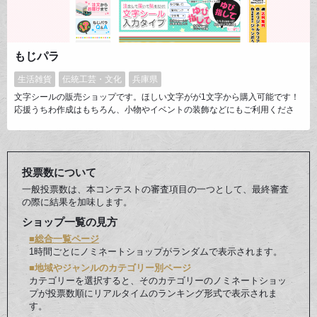
もじパラ
生活雑貨
伝統工芸・文化
兵庫県
文字シールの販売ショップです。ほしい文字がが1文字から購入可能です！
応援うちわ作成はもちろん、小物やイベントの装飾などにもご利用くださ
い。
投票数について
一般投票数は、本コンテストの審査項目の一つとして、最終審査
の際に結果を加味します。
ショップ一覧の見方
■総合一覧ページ
1時間ごとにノミネートショップがランダムで表示されます。
■地域やジャンルのカテゴリー別ページ
カテゴリーを選択すると、そのカテゴリーのノミネートショッ
プが投票数順にリアルタイムのランキング形式で表示されま
す。