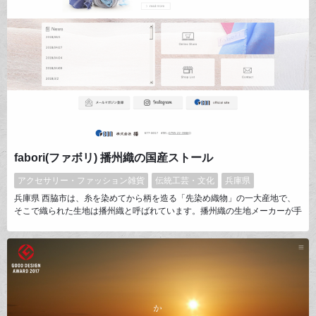
fabori(ファボリ) 播州織の国産ストール
アクセサリー・ファッション雑貨
伝統工芸・文化
兵庫県
兵庫県 西脇市は、糸を染めてから柄を造る「先染め織物」の一大産地で、
そこで織られた生地は播州織と呼ばれています。播州織の生地メーカーが手
掛けるファクトリーブランドのウェブショップです。“お気に入りの１枚
を”選ぶ楽しさを感じて欲しい、というコンセプトで沢山の色、柄のストー
ルを少量ずつ展開しています。