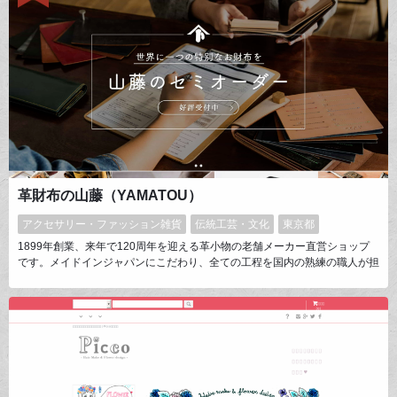
革財布の山藤（YAMATOU）
アクセサリー・ファッション雑貨
伝統工芸・文化
東京都
1899年創業、来年で120周年を迎える革小物の老舗メーカー直営ショップ
です。メイドインジャパンにこだわり、全ての工程を国内の熟練の職人が担
っております。本当に良いものを適正価格でお客様にお届けするため、革選
びから縫製、検品に至るまで職人たちは手間を惜しみません。歴史に培われ
た知識と技術に、時代に合ったデザインを組み合わせ《これからの1oo年》
を考える革財布を製造しております。