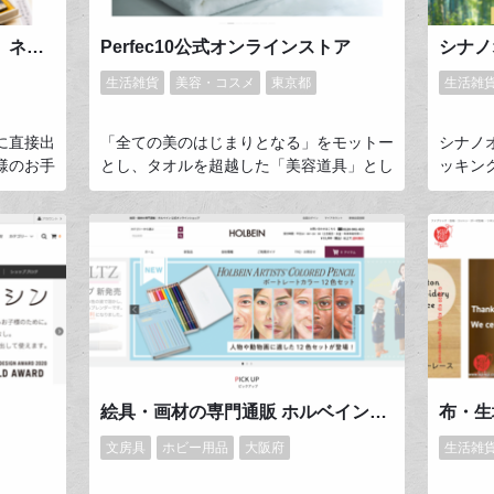
めです♪
書道用具専門店 西本皆文堂 ネットショップ
Perfec10公式オンラインストア
シナノ
生活雑貨
美容・コスメ
東京都
生活雑
に直接出
「全ての美のはじまりとなる」をモットー
シナノ
様のお手
とし、タオルを超越した「美容道具」とし
ッキン
した。
てのご提案。肌や髪をいたわり、根源的な
から歩
と、協賛
美容を追求するタオルとして昨年デビュー
い製品
ー様の橋
しました。使えば絶対にとりこになる、や
ています
わりに少
わらかさに加え吸水力。誰もが初めての感
は今後
考えてお
触でしょう。そんなPerfec10の公式オン
けるメ
ラインストアです。
通じて
品品質
す。
絵具・画材の専門通販 ホルベイン公式オンラインショップ
布・生
文房具
ホビー用品
大阪府
生活雑