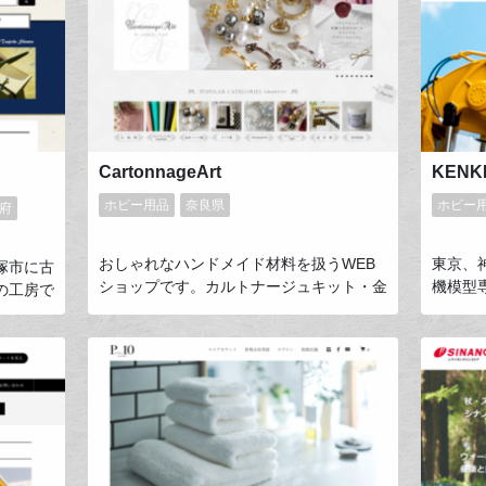
ズを取り扱っております。スタッフも現役
やすい
ハンターなので、ビギナーからベテランハ
な悩み
ンターまではもちろん、これから狩猟を始
引き出
めようと考えているお客様にも懇切丁寧に
下を目
応対いたします。
CartonnageArt
KENK
ホビー用品
奈良県
ホビー
府
おしゃれなハンドメイド材料を扱うWEB
東京、
塚市に古
ショップです。カルトナージュキット・金
機模型
の工房で
具類・生地類・薄く漉いた牛本革やお道具
え、自
いろな木
類まで幅広く取り扱っています。オリジナ
す。模
櫛で髪を
ル商品多数で、他では購入出来ない逸品も
ーは重
やつやに
揃っています。オリジナルレザークラフト
重機メ
で髪を痛
技法「ArtLeatherge」のご提案もしていま
向いて
らかなの
す。新たな趣味に、ご自分好み、ご自分仕
演も多
というの
様の使って楽しめる作品が出来る
でもつげ
「Cartonnage（カルトナージュ）」お勧
。