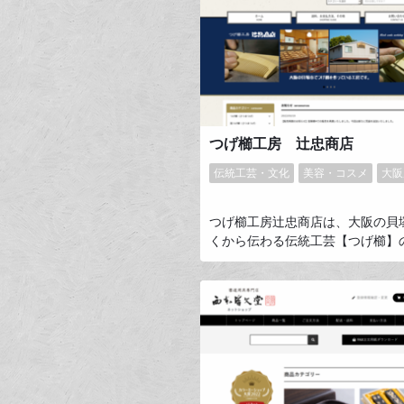
つげ櫛工房 辻忠商店
伝統工芸・文化
美容・コスメ
大阪
つげ櫛工房辻忠商店は、大阪の貝
くから伝わる伝統工芸【つげ櫛】
す。当店ではつげ櫛を中心にいろ
櫛を製造、販売しています。つげ
梳かすと髪がすっと落ち着いてつ
なります。静電気が起きにくいの
めることがなく、表面がとても滑
で髪を梳かしたときの通りがいい
がつげ櫛の特徴です。木の櫛の中
櫛は最上級の木櫛とされています