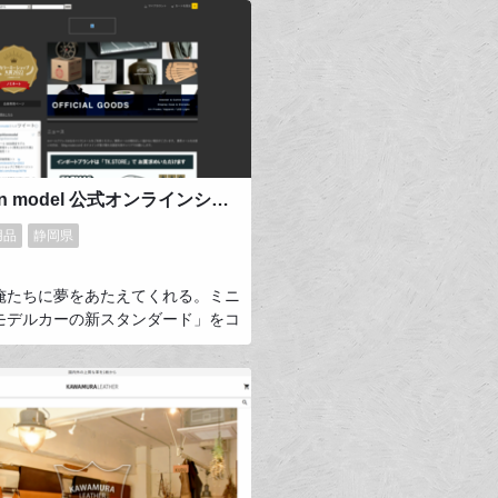
ignition model 公式オンラインショップ
用品
静岡県
俺たちに夢をあたえてくれる。ミニ
モデルカーの新スタンダード」をコ
トに国産旧車からスポーツカー、流
SUVまでをラインナップ。ハンドメ
丁寧につくり込むミニチュアモデル
ーカーです。私たちはミニチュアカ
じて自動車の歴史やカスタム文化を
継承できればと考えています。毎月
30種の新作を全世界へ発信しています