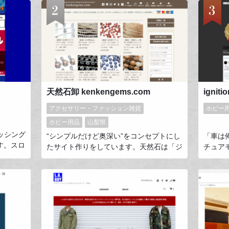
天然石卸 kenkengems.com
アクセサリー・ファッション雑貨
ホビー
ホビー用品
山梨県
ッシング
“シンプルだけど奥深い”をコンセプトにし
「車は
です。スロ
たサイト作りをしています。天然石は「ジ
チュア
タルジ
ュエリーのパーツ」であり「パワーストー
ンセプ
主に取り
ン」でもあり「鉱物」でもあります。それ
行りの
らに携わるお客様の立ち位置の邪魔をせず
イドで
欲しい情報をしっかり届けるのが
カーメ
kenkengems.comの魅力だと思っていま
ーを通
す。サイト開設から15年間、多くのハン
次代に
ドメイド作家様、大手ジュエリーブランド
20~