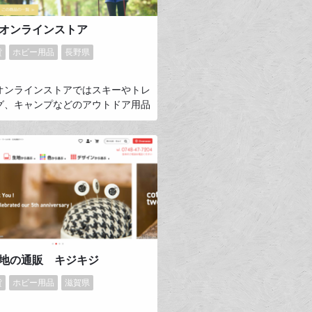
オンラインストア
貨
ホビー用品
長野県
オンラインストアではスキーやトレ
グ、キャンプなどのアウトドア用品
行を支える杖・ステッキなど、幅広
をメーカーからお客様へ直に提供し
。創業から100年以上のSINANO
も人々に楽しみと健康を提供しつづ
ーカーとして、オンラインストアを
お客様からいただく声を大切に、製
・サービス向上を目指していきま
地の通販 キジキジ
貨
ホビー用品
滋賀県