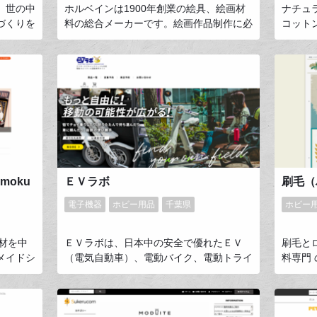
、世の中
ホルベインは1900年創業の絵具、絵画材
ナチュ
づくりを
料の総合メーカーです。絵画作品制作に必
コット
、ミシン
要な画材から、輸入筆記具まで豊富な商品
取り扱
す。初心
を取り揃えております。
舗と変
ている方
SNS
うに、ま
上のフ
や愛情表
す。イ
てもらえ
常に多く#
を開発
がりを
考えてお
moku
ＥＶラボ
電子機器
ホビー用品
千葉県
ホビー
材を中
ＥＶラボは、日本中の安全で優れたＥＶ
刷毛と
メイドシ
（電気自動車）、電動バイク、電動トライ
料専門
ぬいぐる
ク、電動キックボード、電動スケボー、ミ
道具や
めの作品
ニセグウェイなどの電動モビリティの通販
ことが
・ミニ家
専門店です。全国どこにでも迅速にお届け
れたお客