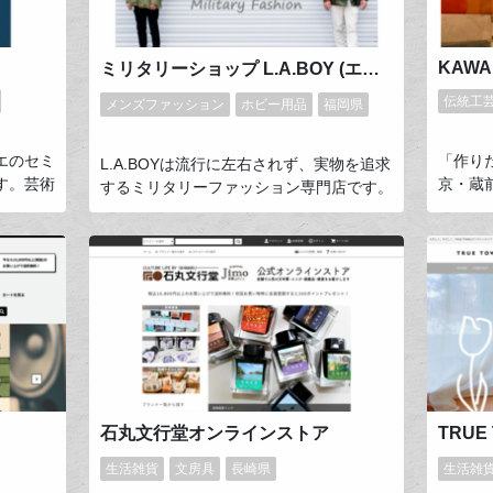
からご愛顧いただいています。
ので、
くださ
KAWA
ミリタリーショップ L.A.BOY (エルエイボーイ）
伝統工
メンズファッション
ホビー用品
福岡県
エのセミ
「作り
L.A.BOYは流行に左右されず、実物を追求
す。芸術
京・蔵
するミリタリーファッション専門店です。
フォルム
で革を
アメリカやヨーロッパを中心に独自ルート
びいただ
スペー
による直輸入で驚きの価格と商品数を実
出会えま
んに開
現。軍放出品の他に希少なアメリカングッ
生産まで
リアか
ズなども多数取り扱っております。
リエで行
上質な
プロフェ
魅力や
む皆様ま
っても
5年目の
を入れ
石丸文行堂オンラインストア
TRU
生活雑貨
文房具
長崎県
生活雑