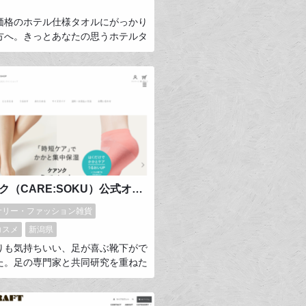
価格のホテル仕様タオルにがっかり
方へ。きっとあなたの思うホテルタ
コレのはず。どこまでもシンプルで
どこまでも濃密なタオルです。永年
って培ってきたホテルタオルをつく
タオルの技術と想いを生かした、こ
の「定番基準」となるタオルを今治
ケアソク（CARE:SOKU）公式オンラインショップ
サリー・ファッション雑貨
コスメ
新潟県
りも気持ちいい、足が喜ぶ靴下がで
た。足の専門家と共同研究を重ねた
ソク」は、科学的エビデンスのある
の靴下（フットヘルスウェア）で
ンセプトは “予防科学”。「足が疲れ