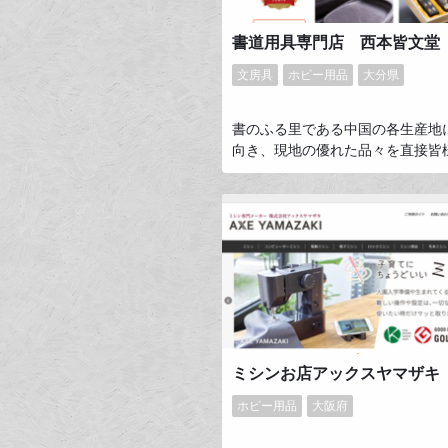
文房具
ホビー用品
大分県
書のふる里である中国の各生産地
向き、現地の優れた品々を直接皆
元へお届けする努力をして参りま
又、国内におきましては、お客様
していただいております各メーカ
渡し役として、書の道具へのこだ
しでもお手伝いができましたらと
ります。
ミシンお店アックスヤマザキ
ホビー用品
大阪府