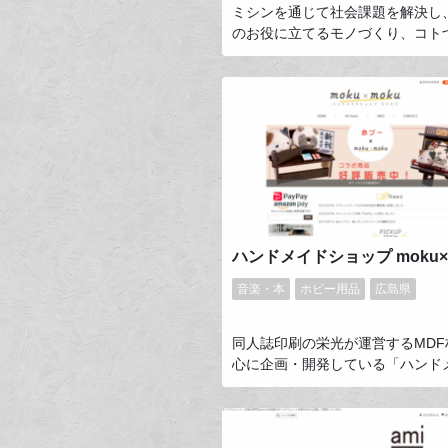
ミシンを通じて社会課題を解決し
のお役に立てるモノづくり、コト
していきたい。そして、もう一度
で「一家に一台」を目指していま
者の方、ミシンに苦手意識を持っ
でも、気軽にお使いいただけるよ
た、手作りによって生まれる感動
現を、一人でも多くの方に実感し
るようお客様に寄り添ったミシン
し、多くの方に広めていきたいと
ります。
ハンドメイドショップ moku×
音楽・本
ホビー用品
広島県
同人誌印刷の栄光が運営するMDF
心に企画・開発している「ハンド
ョップ moku × moku」です。
みやドール、推しグッズを飾るた
としてぬいハウス・推しボックス