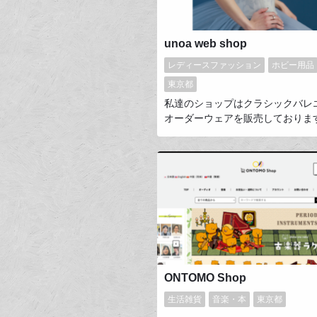
unoa web shop
レディースファッション
ホビー用品
東京都
私達のショップはクラシックバレ
オーダーウェアを販売しておりま
性の高いテキスタイルやカラー、
を豊富なバリエーションからお選
く完全受注生産で、特別な1着に
す。デザインやビジュアル制作、
全てにこだわりを持ち、自社アト
なっております。世界で活躍する
ッショナルから趣味でバレエを嗜
で幅広い方々に愛されている設立
ブランドです。
ONTOMO Shop
生活雑貨
音楽・本
東京都