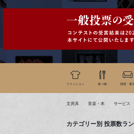
ファッション
食べ物
雑貨・家
文房具
音楽・本
サービス
カテゴリー別 投票数ラ