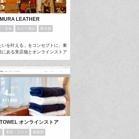
オンラインショップをのぞいてみて
い。
MURA LEATHER
芸・文化
ホビー用品
東京都
たいを叶える」をコンセプトに、東
前にある実店舗とオンラインストア
販売しながら、実店舗の一角を工房
スとして専用の機材などを作り手さ
放している革の専門店です。 イタ
ら直接輸入した革を中心に国内外の
革を厳選して取り扱っており、革の
素晴らしさを一人でも多くの人に知
らうためにSNSでの情報発信にも力
ています。
E TOWEL オンラインストア
貨
美容・コスメ
愛媛県