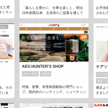
迎えた老
「暮らしを豊かに、仕事を楽しく」明治
お手頃
オンラン
16年創業以来、文房具のご提案を通じて
された
ョップで
お客様に喜んでいただくことが、私たちの
オルは
誌の企
喜びです。特にデジタルコミュニケーショ
居て、
トなどの
ン中心の現代だからこそ「手書きを楽し
にわた
」などの
む」豊かな時間を提案し続けています。
る正岡
グッズな
MDはオリジナル商品と独自の仕入ネット
れから
ークなオ
ワークを活かした国内外のセレクト品で組
から。
ト品など
み立て、約140年間の実店舗運営で培った
目利きと接客をオンラインでもお届けいた
します。
AEG HUNTER'S SHOP
ホビー用品
大阪府
アクセ
美容・
狩猟、射撃、有害鳥獣駆除の専門ショッ
糸。その
裸足よ
プ。国内外のハンティング、シューティン
ていま
きまし
グブランド品のほか、キャンプや登山など
性にすぐ
「ケア
アウトドア用品からもセレクトし、タフな
販売枚数
新基軸
狩猟活動に耐え得る高機能なウェアやグッ
す。コ