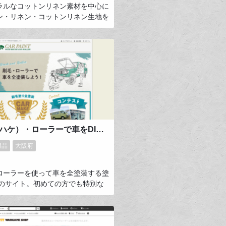
ラルなコットンリネン素材を中心に
ン・リネン・コットンリネン生地を
っています。ネット専業ながら実店
わらない接客を目指しています。
特にインスタグラムを通して８万人以
ォロワーとショップをつなげていま
ンスタでのお客様の作品例投稿も非
kijikijiworksを通してお客様と繋
持っています。
刷毛（ハケ）・ローラーで車をDIYで全塗装しよう！
用品
大阪府
ローラーを使って車を全塗装する塗
 のサイト。初めての方でも特別な
場所いらずで簡単に車の色を変える
出来ます。当店の塗料を実際に塗ら
様からの事例写真を2,100台以上