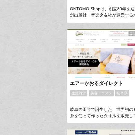
ONTOMO Shopは、創立80年を
舗出版社・音楽之友社が運営する
ショップです。ただのオンランシ
はありません！ 自社で出版する雑
画とコラボしたスピーカー・キッ
オーディオ、教本「ピアノランド
ミュージックデータ、音楽教材や
ど、ここでしか入手できないユニ
ーディオと音楽の限定品・セレク
を多く取り揃えています。
エアーかおるダイレクト
生活雑貨
美容・コスメ
岐阜県
岐阜の田舎で誕生した、世界初の
糸を使って作ったタオルを販売し
す。吸水力・ボリューム感・速乾
れたタオルは、おかげさまで累計
1200万枚を突破しました。