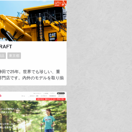
」「かかとがカサつく」など日常的
の解決だけでなく、足本来の機能を
すことで身体の不調を未然に防ぐ靴
指します。
RAFT
用品
東京都
神田で25年。世界でも珍しい、重
専門店です。内外のモデルを取り揃
社オリジナル製品も手掛けていま
型だけでなく実機にも詳しいオーナ
機ジャーナリストでもあり、世界の
ーカー工場や重機が働く現場にも出
取材、本まで作っています。TV出
数しております。