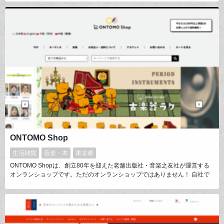
るように、流行りのモロッカンデザイン、定番の北欧デザインなどお好きな
イメージに合わせてカー用品をお選びいただけます。シートカバー、ハンド
ルカバーの他にカーカーテンやカーマットなども販売しています。
ONTOMO Shop
生活雑貨
音楽・本
東京都
ONTOMO Shopは、創立80年を迎えた老舗出版社・音楽之友社が運営する
オンランショップです。ただのオンランショップではありません！ 自社で
出版する雑誌の企画とコラボしたスピーカー・キットなどのオーディオ、教
本「ピアノランド」などのミュージックデータ、音楽教材やグッズなど、こ
こでしか入手できないユニークなオーディオと音楽の限定品・セレクト品な
どを多く取り揃えています。