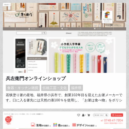
ヒーをご用意しております。「たった一杯で、幸せになるコーヒー屋」のオ
ンラインショップとして、皆様に幸せを感じていただけるようなコーヒー
や、ギフトセットをお届けします。
兵左衛門オンラインショップ
食器・キッチン雑貨
伝統工芸・文化
福井県
若狭塗り箸の産地、福井県小浜市で、創業102年目を迎えたお箸メーカーで
す。口に入る箸先には天然の漆100％を使用し、「お箸は食べ物」をポリシ
ーに、安全なお箸作りを行っています。職人の手技が光るけずり箸や、メッ
セージ性のある桐箱ギフト、折れたバットをリサイクルしたかっとばし!!、
本格携帯箸など、オリジナル性のある商品を多数作っています。