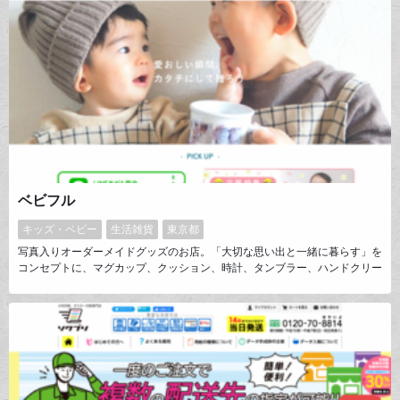
ベビフル
キッズ・ベビー
生活雑貨
東京都
写真入りオーダーメイドグッズのお店。「大切な思い出と一緒に暮らす」を
コンセプトに、マグカップ、クッション、時計、タンブラー、ハンドクリー
ム缶、茶葉缶、めがねケース等の生活雑貨を販売しております。主に「母の
日」「父の日」「敬老の日」など、お子さんの写真でフォトグッズをつく
り、お父さん・お母さん（じぃじ・ばぁば）に贈る『孫グッズ』として好評
をいただいております。