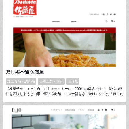
梳かしたときの通りがいいというのがつげ櫛の特徴です。木の櫛の中でもつ
げ櫛は最上級の木櫛とされています。
乃し梅本舗 佐藤屋
加工食品・調理品
伝統工芸・文化
山形県
【和菓子をちょっと自由に】をモットーに、200年の伝統の技で、現代の感
性を表現しようと山形で頑張る老舗。コロナ禍をきっかけに知った「買いた
いのに買えない」お客様との関係を改善し、地元のお客様には「もっと楽し
く」を安全と共にご提案する。そんなＥＣにチャレンジ中です。