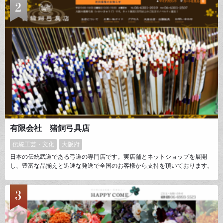
ドを多数展開しています。また海外で直接買い付けたインテリア雑貨をコー
ディネートし、お部屋全体のスタイル提案を大切にしています。
有限会社 猪飼弓具店
伝統工芸・文化
大阪府
日本の伝統武道である弓道の専門店です。実店舗とネットショップを展開
し、豊富な品揃えと迅速な発送で全国のお客様から支持を頂いております。
動きの見えるネットショップを目標に、常に細やかな更新を心がけていま
す。また、ＳＮＳを積極的に活用し、日々の情報発信やお客様との交流にも
力を入れています。９月１０日「弓道の日」も、そうした交流の中から誕生
しました。今後も弓道の魅力を伝え、弓道の普及と発展を目指します。