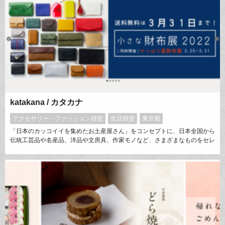
katakana / カタカナ
アクセサリー・ファッション雑貨
生活雑貨
東京都
「日本のカッコイイを集めたお土産屋さん」をコンセプトに、日本全国から
伝統工芸品や名産品、洋品や文房具、作家モノなど、さまざまなものをセレ
クトしています。季節に応じて品揃えに変化を持たせ、１～２週間単位でイ
ベントも開催しています。商品ページでは、情報だけでなく、作り手の想い
やものづくりの背景など、お客様がより愛着をもって長く使い続けたくなる
ような紹介を心がけています。