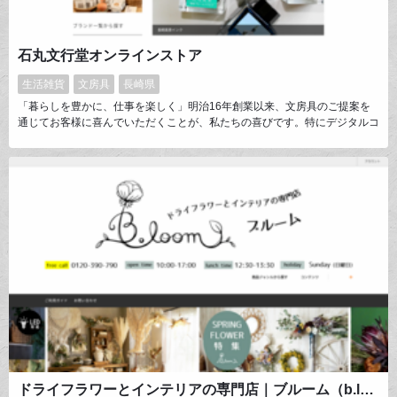
石丸文行堂オンラインストア
生活雑貨
文房具
長崎県
「暮らしを豊かに、仕事を楽しく」明治16年創業以来、文房具のご提案を
通じてお客様に喜んでいただくことが、私たちの喜びです。特にデジタルコ
ミュニケーション中心の現代だからこそ「手書きを楽しむ」豊かな時間を提
案し続けています。MDはオリジナル商品と独自の仕入ネットワークを活か
した国内外のセレクト品で組み立て、約140年間の実店舗運営で培った目利
きと接客をオンラインでもお届けいたします。
ドライフラワーとインテリアの専門店｜ブルーム（b.loom）通販