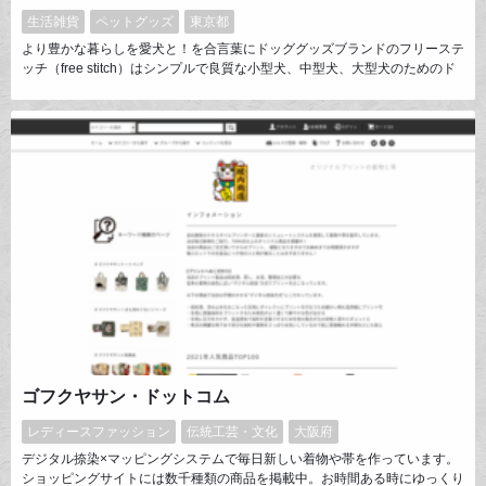
生活雑貨
ペットグッズ
東京都
より豊かな暮らしを愛犬と！を合言葉にドッググッズブランドのフリーステ
ッチ（free stitch）はシンプルで良質な小型犬、中型犬、大型犬のためのド
ッググッズを取り揃えたペットグッズブランドです。
ゴフクヤサン・ドットコム
レディースファッション
伝統工芸・文化
大阪府
デジタル捺染×マッピングシステムで毎日新しい着物や帯を作っています。
ショッピングサイトには数千種類の商品を掲載中。お時間ある時にゆっくり