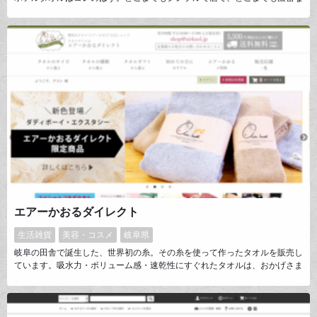
タオルです。永年にわたって培ってきたホテルタオルをつくる正岡タオルの
技術と想いを生かした、これからの「定番基準」となるタオルを今治から。
エアーかおるダイレクト
生活雑貨
美容・コスメ
岐阜県
岐阜の田舎で誕生した、世界初の糸。その糸を使って作ったタオルを販売し
ています。吸水力・ボリューム感・速乾性にすぐれたタオルは、おかげさま
で累計販売枚数1200万枚を突破しました。