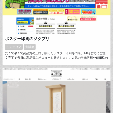
ポスター印刷のソクプリ
インテリア
大阪府
安くて早くて高品質の三拍子揃ったポスター印刷専門店。14時までにご注
文完了で当日に高品質なポスターを発送します。人気の半光沢紙や低価格の
マット紙、折りたためる布ポスターなどをご用意。他に糊付きの用紙で看板
用の大判印刷も可能です。お店のメニュー用ポスターやデジカメ写真を大き
く印刷、学会用のポスター印刷など幅広い用途でお選びいただいてます。是
非ご覧下さい。