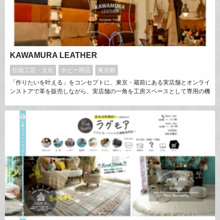
KAWAMURA LEATHER
伝統工芸・文化
ホビー用品
東京都
「作りたいを叶える」をコンセプトに、東京・蔵前にある実店舗とオンライ
ンストアで革を販売しながら、実店舗の一角を工房スペースとして専用の機
材などを作り手さんに開放している革の専門店です。 イタリアから直接輸
入した革を中心に国内外の上質な革を厳選して取り扱っており、革の魅力や
素晴らしさを一人でも多くの人に知ってもらうためにSNSでの情報発信に
も力を入れています。