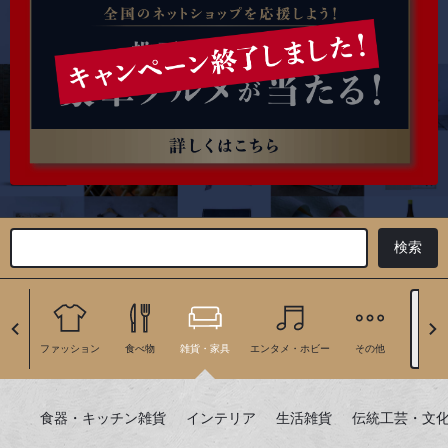
地
ファッション
食べ物
雑貨・家具
エンタメ・ホビー
その他
絞り
食器・キッチン雑貨
インテリア
生活雑貨
伝統工芸・文