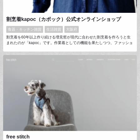
割烹着kapoc（カポック）公式オンラインショップ
食器・キッチン雑貨
生活雑貨
大阪府
割烹着を60年以上作り続ける増見哲が現代に合わせた割烹着を作ろうと生
まれたのが「kapoc」です。作業着としての機能を果たしつつ、ファッショ
ンアイテムとしても楽しく着ていただきたい、そう思いながら作り続けてお
ります。前に着たら割烹着、後ろに来たらコートに。リネンの素材も心地よ
くリブ編みの袖口やスマホの入るポケットも嬉しいポイントです。信頼の置
ける日本の工場で丁寧に作ったハウスワーキングコートです。
free stitch