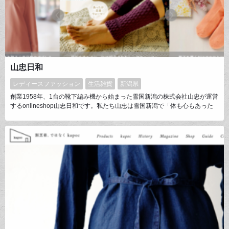
山忠日和
レディースファッション
生活雑貨
新潟県
創業1958年、1台の靴下編み機から始まった雪国新潟の株式会社山忠が運営
するonlineshop山忠日和です。私たち山忠は雪国新潟で「体も心もあった
めること」を真面目に考え続け、ものづくりをしてお届けしています。毎日
が思わずほんわか笑顔になって、心が和む…そんな気持ちになれる暮らしの
お手伝いを目指しています。