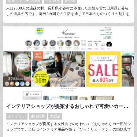
食器・キッチン雑貨
生活雑貨
長野県
人口2600人の過疎の村、長野県小谷村に移住した夫婦が営む日用品と暮ら
しの道具の店です。海外4カ国での生活を通じて日本のものづくりの魅力を
実感した店主が帰国後、半年ほどかけて全国の産地・作り手を訪れ開店を決
意。「#いいものをつないでいく」をテーマに、全ての作り手さんにお会い
し制作の現場を見せていただいた上で選んだ商品・作品を作り手から使い手
へ、今日から未来へとつないでいくために販売しています。
インテリアショップが提案するおしゃれで可愛いカー用品通販専門店kurumari クルマリ
インテリア
生活雑貨
大阪府
インテリアショップが提案する女性向けのかわいくておしゃれなカー用品シ
ョップです。当店はインテリア用品を扱う「びっくりカーテン」の姉妹店で
す。お部屋のインテリアのように車内のコーディネートも楽しんでいただけ