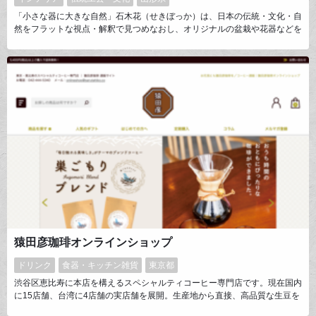
「小さな器に大きな自然」石木花（せきぼっか）は、日本の伝統・文化・自
然をフラットな視点・解釈で見つめなおし、オリジナルの盆栽や花器などを
制作するメーカーブランド。植物は種から育成し、陶器も全て手作業で制
作。常に個性を大切に、真摯なモノづくりを行っています。オンラインスト
アではそれら自社商品を中心に販売。
猿田彦珈琲オンラインショップ
ドリンク
食器・キッチン雑貨
東京都
渋谷区恵比寿に本店を構えるスペシャルティコーヒー専門店です。現在国内
に15店舗、台湾に4店舗の実店舗を展開。生産地から直接、高品質な生豆を
仕入れて自社で焙煎することで、他のどこにもない美味しさを追求したコー