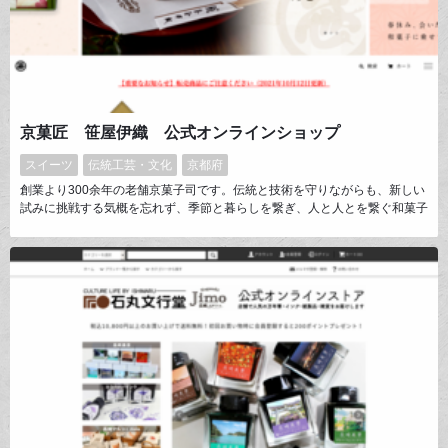
京菓匠 笹屋伊織 公式オンラインショップ
スイーツ
伝統工芸・文化
京都府
創業より300余年の老舗京菓子司です。伝統と技術を守りながらも、新しい
試みに挑戦する気概を忘れず、季節と暮らしを繋ぎ、人と人とを繋ぐ和菓子
を作り続けています。ご贈答用からご自宅でのお茶菓子まで、様々なシーン
や幅広いニーズに見合った品をご提供致します。