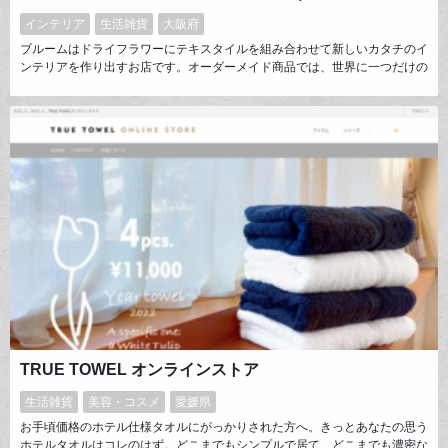
インテリア
生活雑貨
大阪府
ブルームはドライフラワーにテキスタイルを組み合わせて新しいカタチのイ
ンテリアを作り出すお店です。オーダーメイド商品では、世界に一つだけの
花束や壁飾りなどをご要望に従い全て手作りでご用意しています。お花と組
み合わせる生地の素材やデザインにもインテリアとしての製品価値を高める
ためにこだわり抜いてご用意しています。ドライフラワーを新しいインテリ
アのカタチとしてより身近な存在にしていくことが私達の夢です。
TRUE TOWEL オンラインストア
生活雑貨
美容・コスメ
愛媛県
お手頃価格のホテル仕様タオルにがっかりされた方へ。きっとあなたの思う
ホテルタオルはコレのはず。どこまでもシンプルで居て、どこまでも濃密な