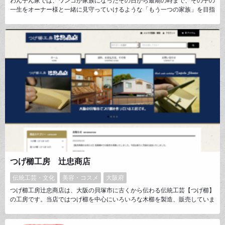
わん子ん家では、ワンコが家族になったその日から最期の時まで、その子の
一生をオーナー様と一緒に見守っていけるような「もう一つの家族」を目指
しています。皆さまの大切な愛犬がいつまでも元気で幸せに毎日を楽しく過
ごせるお手伝いを。そんな思いを込めて、取り扱う商品はこだわりを持って
厳選したものばかりです。フードや雑貨の他、愛犬の写真からオーダーメイ
ドでお作りする似顔絵ケーキ、うちの子グッズも販売しています。
つげ櫛工房 辻忠商店
伝統工芸・文化
美容・コスメ
大阪府
つげ櫛工房辻忠商店は、大阪の貝塚市に古くから伝わる伝統工芸【つげ櫛】
の工房です。当店ではつげ櫛を中心にいろいろな木櫛を製造、販売していま
す。つげ櫛で髪を梳かすと髪がすっと落ち着いてつやつやになります。静電
気が起きにくいので髪を痛めることがなく、表面がとても滑らかなので髪を