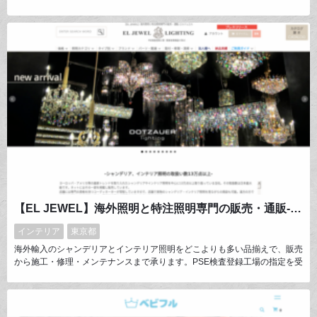
ご覧ください。2021年 関連会社 #デジナ にエプソンの最新テキスタイルプ
リンター“モナリザ”を導入。より高品質でタイムリーなものづくりが出来る
ようになりました！
【EL JEWEL】海外照明と特注照明専門の販売・通販-エルジュエル
インテリア
東京都
海外輸入のシャンデリアとインテリア照明をどこよりも多い品揃えで、販売
から施工・修理・メンテナンスまで承ります。PSE検査登録工場の指定を受
けているため、全て安心して国内でご使用いただけるオシャレな照明をご提
供しております。お客様は沖縄県の離島から北海道まで。ネット購入の不安
を解消できるよう、メールや電話でも細やかな対応をさせていただいており
ます。